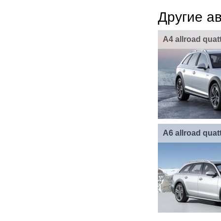
Другие а
A4 allroad qua
A6 allroad qua