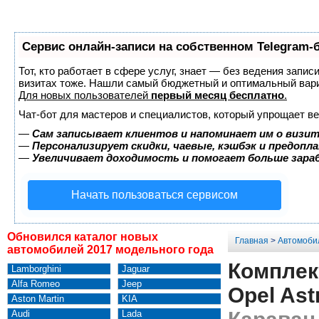
Сервис онлайн-записи на собственном Telegram-
Тот, кто работает в сфере услуг, знает — без ведения запис
визитах тоже. Нашли самый бюджетный и оптимальный вар
Для новых пользователей
первый месяц бесплатно
.
Чат-бот для мастеров и специалистов, который упрощает ве
—
Сам записывает клиентов и напоминает им о визит
—
Персонализирует скидки, чаевые, кэшбэк и предопл
—
Увеличивает доходимость и помогает больше зар
Начать пользоваться сервисом
Обновился каталог новых
Главная
>
Автомоби
автомобилей 2017 модельного года
Комплек
Lamborghini
Jaguar
Alfa Romeo
Jeep
Opel Ast
Aston Martin
KIA
Audi
Lada