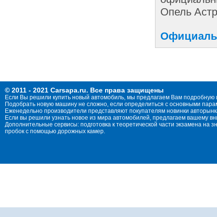
Опель Астр
Официальн
© 2011 - 2021 Carsapa.ru. Все права защищены
Если Вы решили купить новый автомобиль, мы предлагаем Вам подробную 
Подобрать новую машину не сложно, если определиться с основными параме
Еженедельно производители представляют покупателям новинки авторынка
Если вы решили узнать новое из мира автомобилей, предлагаем вашему в
Дополнительные сервисы: подготовка к теоретической части экзамена на 
пробок с помощью дорожных камер.