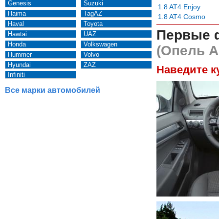
Genesis
Suzuki
1.8 AT4 Enjoy
Haima
TagAZ
1.8 AT4 Cosmo
Haval
Toyota
Первые 
Hawtai
UAZ
Honda
Volkswagen
(Опель А
Hummer
Volvo
Hyundai
ZAZ
Наведите к
Infiniti
Все марки автомобилей