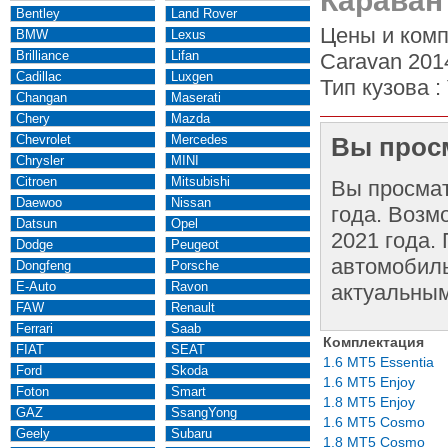
Караван
Bentley
Land Rover
Цены и комп
BMW
Lexus
Brilliance
Lifan
Caravan 201
Cadillac
Luxgen
Тип кузова :
Changan
Maserati
Chery
Mazda
Chevrolet
Mercedes
Вы просм
Chrysler
MINI
Citroen
Mitsubishi
Вы просма
Daewoo
Nissan
года. Возм
Datsun
Opel
2021 года.
Dodge
Peugeot
автомобиль
Dongfeng
Porsche
E-Auto
Ravon
актуальным
FAW
Renault
Ferrari
Saab
Комплектация
FIAT
SEAT
1.6 MT5 Essentia
Ford
Skoda
1.6 MT5 Enjoy
Foton
Smart
1.8 MT5 Enjoy
GAZ
SsangYong
1.6 MT5 Cosmo
Geely
Subaru
1.8 MT5 Cosmo