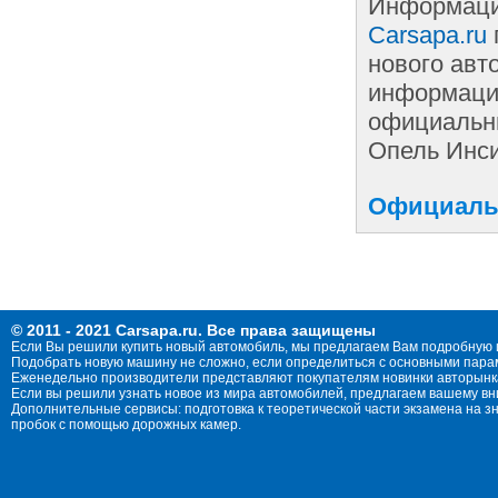
Информаци
Carsapa.ru
нового авт
информации
официальны
Опель Инси
Официальн
© 2011 - 2021 Carsapa.ru. Все права защищены
Если Вы решили купить новый автомобиль, мы предлагаем Вам подробную 
Подобрать новую машину не сложно, если определиться с основными параме
Еженедельно производители представляют покупателям новинки авторынка
Если вы решили узнать новое из мира автомобилей, предлагаем вашему в
Дополнительные сервисы: подготовка к теоретической части экзамена на 
пробок с помощью дорожных камер.