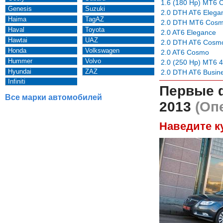
1.6 (180 Hp) MT6
Genesis
Suzuki
2.0 DTH AT6 Elega
Haima
TagAZ
2.0 DTH MT6 Cos
Haval
Toyota
2.0 AT6 Elegance
Hawtai
UAZ
2.0 DTH AT6 Cosm
Honda
Volkswagen
2.0 AT6 Cosmo
Hummer
Volvo
2.0 (250 Hp) MT6 
Hyundai
ZAZ
2.0 DTH AT6 Busine
Infiniti
Первые 
Все марки автомобилей
2013
(Опе
Наведите к