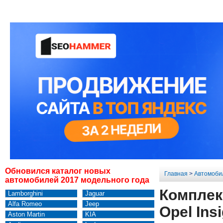
Обновился каталог новых
Главная
>
Автомоби
автомобилей 2017 модельного года
Комплек
Lamborghini
Jaguar
Alfa Romeo
Jeep
Opel Ins
Aston Martin
KIA