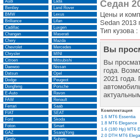
Седан 2
Audi
Lada
Bentley
Land Rover
Цены и комп
BMW
Lexus
Brilliance
Lifan
Sedan 2013 
Cadillac
Luxgen
Тип кузова :
Changan
Maserati
Chery
Mazda
Chevrolet
Mercedes
Вы просм
Chrysler
MINI
Citroen
Mitsubishi
Вы просма
Daewoo
Nissan
года. Возм
Datsun
Opel
2021 года.
Dodge
Peugeot
автомобиль
Dongfeng
Porsche
E-Auto
Ravon
актуальным
FAW
Renault
Ferrari
Saab
Комплектация
FIAT
SEAT
1.6 MT6 Essentia
Ford
Skoda
1.8 MT6 Elegance
Foton
Smart
1.6 (180 Hp) MT6 
GAZ
SsangYong
2.0 DTH MT6 Eleg
Geely
Subaru