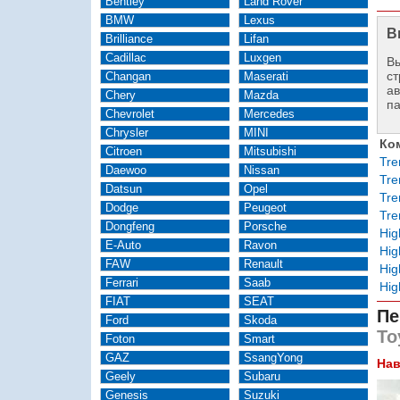
Bentley
Land Rover
BMW
Lexus
В
Brilliance
Lifan
Cadillac
Luxgen
Вы
ст
Changan
Maserati
а
Chery
Mazda
п
Chevrolet
Mercedes
Chrysler
MINI
Ко
Citroen
Mitsubishi
Tre
Daewoo
Nissan
Tre
Datsun
Opel
Tre
Dodge
Peugeot
Tre
Dongfeng
Porsche
Hig
E-Auto
Ravon
Hig
FAW
Renault
Hig
Ferrari
Saab
Hig
FIAT
SEAT
Пе
Ford
Skoda
То
Foton
Smart
GAZ
SsangYong
Нав
Geely
Subaru
Genesis
Suzuki