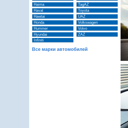
Haima
TagAZ
Haval
Toyota
Hawtai
UAZ
Honda
Volkswagen
Hummer
Volvo
Hyundai
ZAZ
Infiniti
Все марки автомобилей