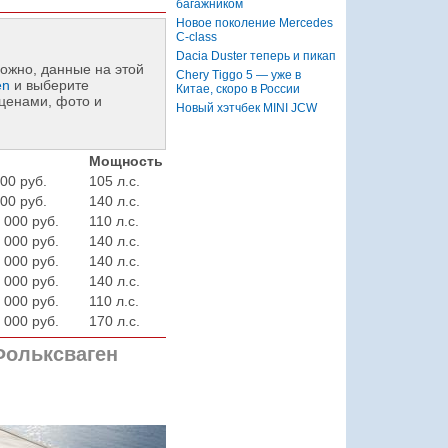
багажником
Новое поколение Mercedes
C-class
Dacia Duster теперь и пикап
ожно, данные на этой
Chery Tiggo 5 — уже в
en
и выберите
Китае, скоро в России
ценами, фото и
Новый хэтчбек MINI JCW
Мощность
00 руб.
105 л.с.
00 руб.
140 л.с.
 000 руб.
110 л.с.
 000 руб.
140 л.с.
 000 руб.
140 л.с.
 000 руб.
140 л.с.
 000 руб.
110 л.с.
 000 руб.
170 л.с.
ольксваген