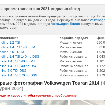
ы просматриваете не 2021 модельный год
 просматриваете автомобиль предыдущего модельного года. Возм
ранице не актуальны для 2021 года. Перейдите в каталог
Volkswag
втомобиль 2021 модельного года
Volkswagen Touran
с актуальными 
араметрами.
мплектация
Коробка передач
Цена
ndline 1.2 TSI
Механическая
880 0
ndline 1.4 TSI 140 hp MT
Механическая
972 0
ndline 2.0 TDI MT
Механическая
1 020
ndline 1.4 TSI 140 hp DSG
Роботизированная
1 043
hline 1.4 TSI 140 hp MT
Механическая
1 101
hline 1.4 TSI 140 hp DSG
Роботизированная
1 172
hline 2.0 TDI DSG
Роботизированная
1 202
hline 1.4 TSI 170 hp DSG
Роботизированная
1 279
рвые фотографии
Volkswagen Touran 2014
(Ф
уран 2014)
едите курсор, чтобы увеличить изображение