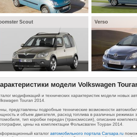
oomster Scout
Verso
арактеристики модели Volkswagen Toura
талог модификаций и технических характеристик модели новых а
lkswagen Touran 2014.
ны, представлены подробные технические возможности автомобиля
щность и объем двигателя, расход топлива в различных режимах 
томобиля, тип коробки передач (трансмиссия), описание комплект
тографии, цены на комплектации Фольксваген Тоуран 2014.
нформационный каталог
автомобильного портала Carsapa.ru
помож