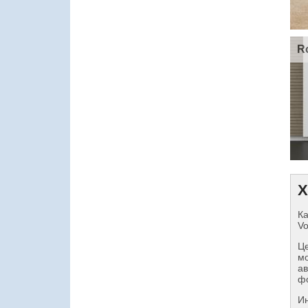
R
Х
Ка
Vo
Це
мо
ав
фо
И