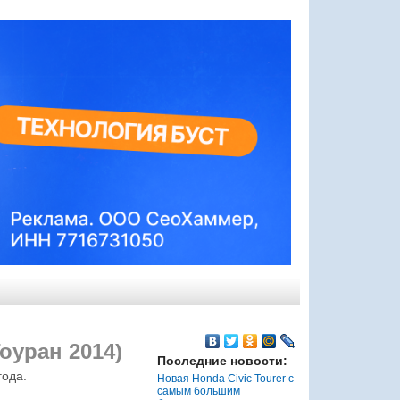
оуран 2014)
Последние новости:
года.
Новая Honda Civic Tourer с
самым большим