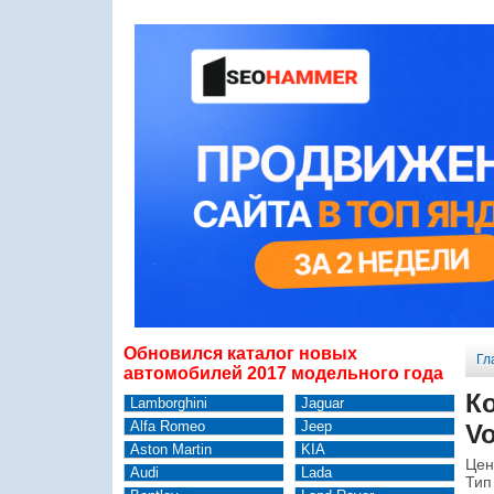
Обновился каталог новых
Гл
автомобилей 2017 модельного года
К
Lamborghini
Jaguar
Alfa Romeo
Jeep
Vo
Aston Martin
KIA
Цен
Audi
Lada
Тип