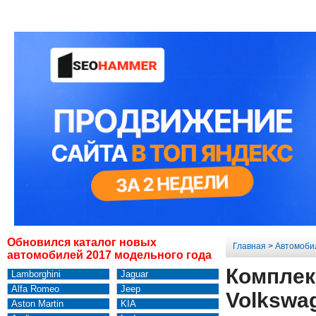
Обновился каталог новых
Главная
>
Автомоби
автомобилей 2017 модельного года
Комплек
Lamborghini
Jaguar
Alfa Romeo
Jeep
Volkswag
Aston Martin
KIA