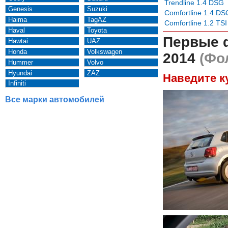
Trendline 1.4 DSG
Genesis
Suzuki
Comfortline 1.4 DS
Haima
TagAZ
Comfortline 1.2 TS
Haval
Toyota
Первые 
Hawtai
UAZ
Honda
Volkswagen
2014
(Фол
Hummer
Volvo
Hyundai
ZAZ
Наведите к
Infiniti
Все марки автомобилей