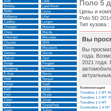
Поло 5 д
Audi
Lada
Bentley
Land Rover
Цены и комп
BMW
Lexus
Brilliance
Lifan
Polo 5D 2014
Cadillac
Luxgen
Тип кузова :
Changan
Maserati
Chery
Mazda
Chevrolet
Mercedes
Вы просм
Chrysler
MINI
Citroen
Mitsubishi
Вы просма
Daewoo
Nissan
года. Возм
Datsun
Opel
2021 года.
Dodge
Peugeot
автомобиль
Dongfeng
Porsche
E-Auto
Ravon
актуальным
FAW
Renault
Ferrari
Saab
Комплектация
FIAT
SEAT
Trendline 1.2 MT 6
Ford
Skoda
Trendline 1.2 MT 7
Foton
Smart
Trendline 1.4 MT
GAZ
SsangYong
Comfortline 1.4 MT
Geely
Subaru