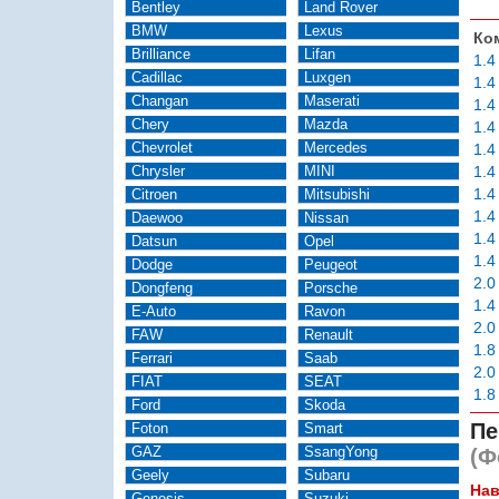
Bentley
Land Rover
BMW
Lexus
Ко
Brilliance
Lifan
1.4
Cadillac
Luxgen
1.4
Changan
Maserati
1.4
Chery
Mazda
1.4
Chevrolet
Mercedes
1.4
Chrysler
MINI
1.4
1.4
Citroen
Mitsubishi
1.4
Daewoo
Nissan
1.4
Datsun
Opel
1.4
Dodge
Peugeot
2.0
Dongfeng
Porsche
1.4
E-Auto
Ravon
2.0
FAW
Renault
1.8
Ferrari
Saab
2.0
FIAT
SEAT
1.8
Ford
Skoda
Пе
Foton
Smart
GAZ
SsangYong
(Ф
Geely
Subaru
Нав
Genesis
Suzuki