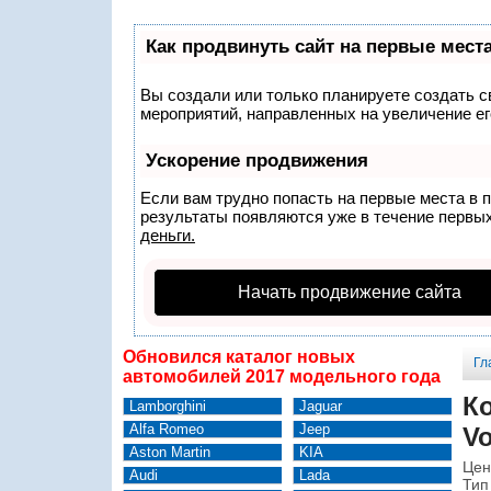
Как продвинуть сайт на первые мест
Вы создали или только планируете создать св
мероприятий, направленных на увеличение ег
Ускорение продвижения
Если вам трудно попасть на первые места в 
результаты появляются уже в течение первых 
деньги.
Начать продвижение сайта
Обновился каталог новых
Гл
автомобилей 2017 модельного года
К
Lamborghini
Jaguar
Alfa Romeo
Jeep
Vo
Aston Martin
KIA
Цен
Audi
Lada
Тип