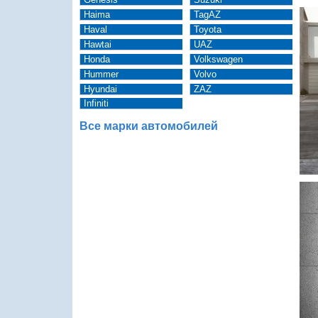
Haima
TagAZ
Haval
Toyota
Hawtai
UAZ
Honda
Volkswagen
Hummer
Volvo
Hyundai
ZAZ
Infiniti
Все марки автомобилей