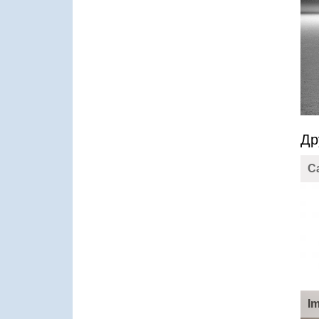
Др
C
I