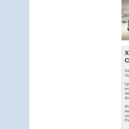
Х
С
Ка
Vo
Це
мо
ав
фо
И
ва
ск
Pa