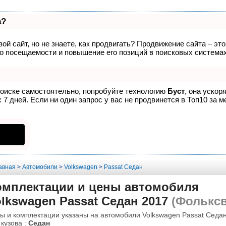
а?
ой сайт, но не знаете, как продвигать? Продвижение сайта – эт
о посещаемости и повышение его позиций в поисковых системах
поиске самостоятельно, попробуйте технологию
Буст
, она ускор
7 дней. Если ни один запрос у вас не продвинется в Топ10 за м
авная
>
Автомобили
>
Volkswagen
>
Passat Седан
омплектации и цены автомобиля
lkswagen Passat Седан 2017
(Фольксв
ы и комплектации указаны на автомобили Volkswagen Passat Седан
 кузова :
Седан