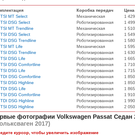
мплектация
Коробка передач
Цена
 TSI MT Select
Механическая
1 429
 TSI DSG Select
Роботизированная
1 499
 TSI MT Trendline
Механическая
1 510
 TSI DSG Select
Роботизированная
1 549
 TSI DSG Trendline
Роботизированная
1 580
 TSI MT Life
Механическая
1 595
 TSI DSG Trendline
Роботизированная
1 630
 TSI DSG Life
Роботизированная
1 665
 TSI DSG Comfortline
Роботизированная
1 710
 TSI DSG Life
Роботизированная
1 715
 TDI DSG Comfortline
Роботизированная
1 850
 TSI DSG Highline
Роботизированная
1 850
 TDI DSG Life
Роботизированная
1 865
 TSI DSG Comfortline
Роботизированная
1 910
 TDI DSG Highline
Роботизированная
1 990
 TSI DSG Highline
Роботизированная
2 050
рвые фотографии
Volkswagen Passat Седан 
ольксваген 2017)
едите курсор, чтобы увеличить изображение