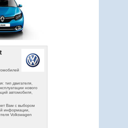
t
втомобилей
: тип двигателя,
эксплуатации нового
аций автомобиля,
ет Вам с выбором
ой информации,
ителя Volkswagen