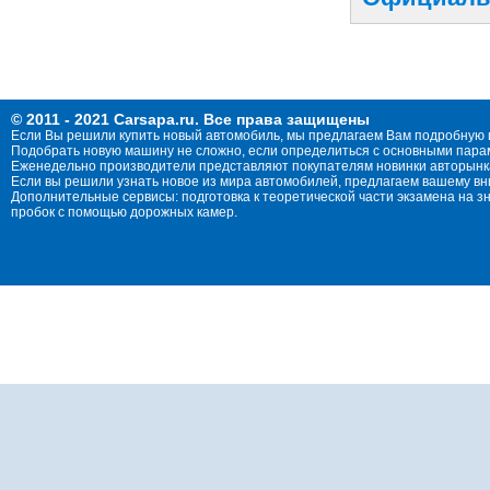
© 2011 - 2021 Carsapa.ru. Все права защищены
Если Вы решили купить новый автомобиль, мы предлагаем Вам подробную 
Подобрать новую машину не сложно, если определиться с основными параме
Еженедельно производители представляют покупателям новинки авторынка
Если вы решили узнать новое из мира автомобилей, предлагаем вашему в
Дополнительные сервисы: подготовка к теоретической части экзамена на 
пробок с помощью дорожных камер.