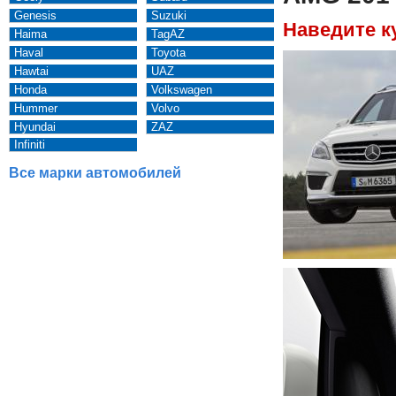
Genesis
Suzuki
Наведите к
Haima
TagAZ
Haval
Toyota
Hawtai
UAZ
Honda
Volkswagen
Hummer
Volvo
Hyundai
ZAZ
Infiniti
Все марки автомобилей