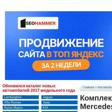
Обновился каталог новых
Главная
>
Автомоби
автомобилей 2017 модельного года
Комплек
Lamborghini
Jaguar
Alfa Romeo
Jeep
Mercede
Aston Martin
KIA