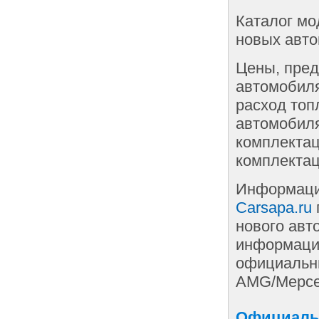
Каталог мо
новых авто
Цены, пред
автомобиля
расход топ
автомобиля
комплектац
комплектац
Информаци
Carsapa.ru
нового авт
информации
официальны
AMG/Мерсе
Официальн