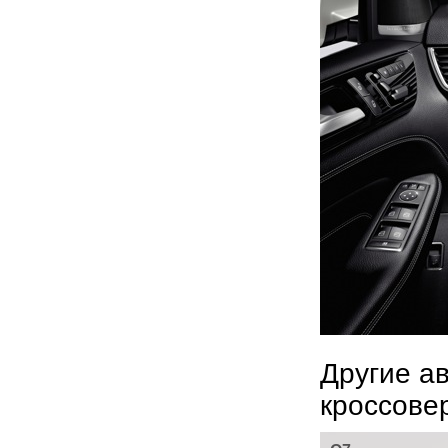
Другие а
кроссове