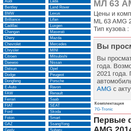
МЛ 63 А
Audi
Lada
Bentley
Land Rover
Цены и комп
BMW
Lexus
Brilliance
Lifan
ML 63 AMG 2
Cadillac
Luxgen
Тип кузова :
Changan
Maserati
Chery
Mazda
Chevrolet
Mercedes
Вы просм
Chrysler
MINI
Citroen
Mitsubishi
Вы просма
Daewoo
Nissan
года. Возм
Datsun
Opel
2021 года.
Dodge
Peugeot
автомобиль
Dongfeng
Porsche
E-Auto
Ravon
AMG
с акт
FAW
Renault
Ferrari
Saab
Комплектация
FIAT
SEAT
7G-Tronic
Ford
Skoda
Foton
Smart
Первые 
GAZ
SsangYong
AMG 201
Geely
Subaru