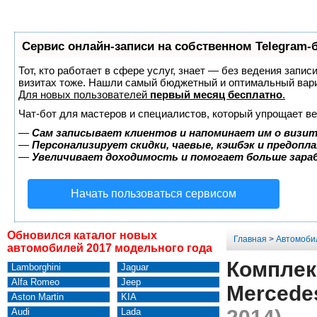
Сервис онлайн-записи на собственном Telegram-
Тот, кто работает в сфере услуг, знает — без ведения запис
визитах тоже. Нашли самый бюджетный и оптимальный вар
Для новых пользователей
первый месяц бесплатно
.
Чат-бот для мастеров и специалистов, который упрощает ве
—
Сам записывает клиентов и напоминает им о визит
—
Персонализирует скидки, чаевые, кэшбэк и предопл
—
Увеличивает доходимость и помогает больше зар
Начать пользоваться сервисом
Обновился каталог новых
Главная
>
Автомоби
автомобилей 2017 модельного года
Комплек
Lamborghini
Jaguar
Alfa Romeo
Jeep
Mercede
Aston Martin
KIA
Audi
Lada