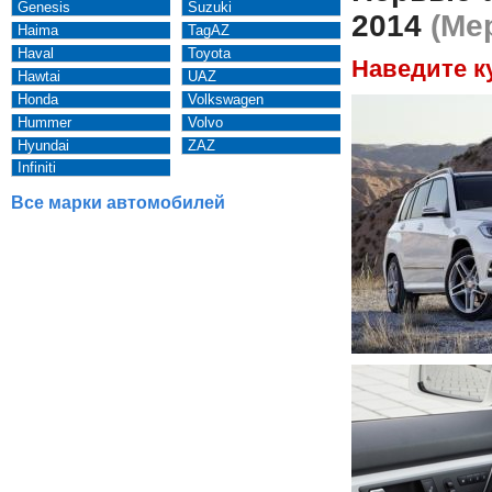
Genesis
Suzuki
2014
(Мер
Haima
TagAZ
Haval
Toyota
Наведите к
Hawtai
UAZ
Honda
Volkswagen
Hummer
Volvo
Hyundai
ZAZ
Infiniti
Все марки автомобилей