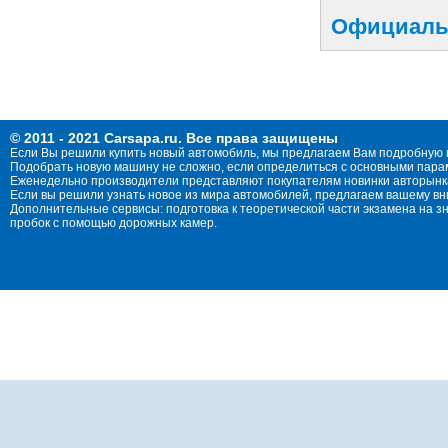
Официальн
© 2011 - 2021 Carsapa.ru. Все права защищены
Если Вы решили купить новый автомобиль, мы предлагаем Вам подробную 
Подобрать новую машину не сложно, если определиться с основными параме
Еженедельно производители представляют покупателям новинки авторынка
Если вы решили узнать новое из мира автомобилей, предлагаем вашему в
Дополнительные сервисы: подготовка к теоретической части экзамена на 
пробок с помощью дорожных камер.