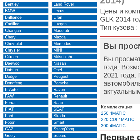
2014)
Bentley
Land Rover
Цены и комп
BMW
Lexus
Brilliance
Lifan
GLK 2014 го
Cadillac
Luxgen
Тип кузова :
Changan
Maserati
Chery
Mazda
Chevrolet
Mercedes
Вы просм
Chrysler
MINI
Citroen
Mitsubishi
Вы просма
Daewoo
Nissan
года. Возм
Datsun
Opel
2021 года.
Dodge
Peugeot
автомобиль
Dongfeng
Porsche
E-Auto
Ravon
актуальным
FAW
Renault
Ferrari
Saab
Комплектация
FIAT
SEAT
250 4MATIC
Ford
Skoda
220 CDI 4MATIC
Foton
Smart
300 4MATIC
GAZ
SsangYong
Первые 
Geely
Subaru