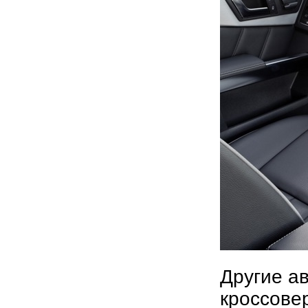
Другие а
кроссове