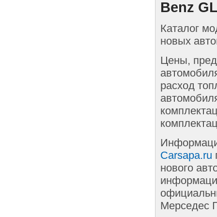
Benz GL
Каталог мо
новых авто
Цены, пред
автомобиля
расход топ
автомобиля
комплектац
комплектац
Информаци
Carsapa.ru
нового авт
информации
официальны
Мерседес Г