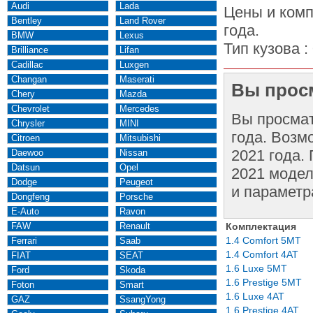
Audi
Lada
Цены и комп
Bentley
Land Rover
года.
BMW
Lexus
Тип кузова :
Brilliance
Lifan
Cadillac
Luxgen
Changan
Maserati
Вы просм
Chery
Mazda
Chevrolet
Mercedes
Вы просма
Chrysler
MINI
года. Возм
Citroen
Mitsubishi
2021 года.
Daewoo
Nissan
Datsun
Opel
2021 модел
Dodge
Peugeot
и параметр
Dongfeng
Porsche
E-Auto
Ravon
FAW
Renault
Комплектация
1.4 Comfort 5MT
Ferrari
Saab
1.4 Comfort 4AT
FIAT
SEAT
1.6 Luxe 5MT
Ford
Skoda
1.6 Prestige 5MT
Foton
Smart
1.6 Luxe 4AT
GAZ
SsangYong
1.6 Prestige 4AT