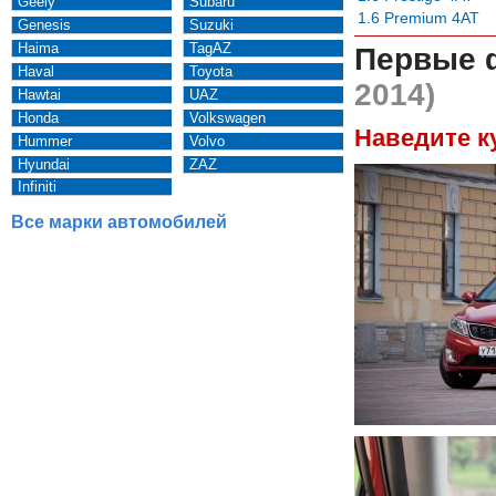
Geely
Subaru
1.6 Premium 4AT
Genesis
Suzuki
Haima
TagAZ
Первые 
Haval
Toyota
2014)
Hawtai
UAZ
Honda
Volkswagen
Наведите к
Hummer
Volvo
Hyundai
ZAZ
Infiniti
Все марки автомобилей