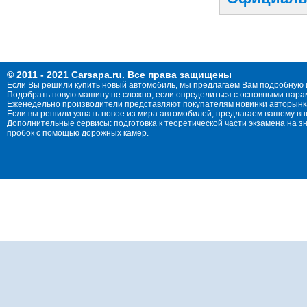
© 2011 - 2021 Carsapa.ru. Все права защищены
Если Вы решили купить новый автомобиль, мы предлагаем Вам подробную 
Подобрать новую машину не сложно, если определиться с основными параме
Еженедельно производители представляют покупателям новинки авторынка
Если вы решили узнать новое из мира автомобилей, предлагаем вашему в
Дополнительные сервисы: подготовка к теоретической части экзамена на 
пробок с помощью дорожных камер.