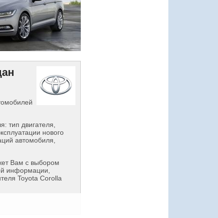
дан
втомобилей
: тип двигателя,
эксплуатации нового
аций автомобиля,
ет Вам с выбором
ой информации,
еля Toyota Corolla