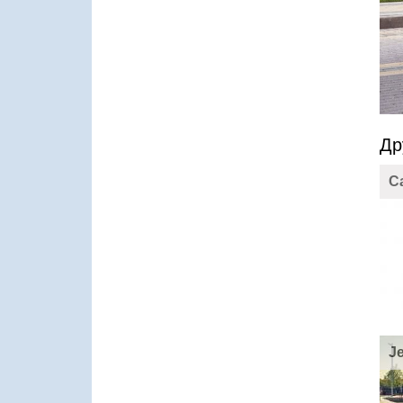
Др
C
J