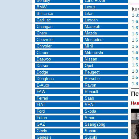
Bentley
Land Rover
BMW
Lexus
Ко
Brilliance
Lifan
1.3
Cadillac
Luxgen
1.6
Changan
Maserati
1.6
Chery
Mazda
1.6
Chevrolet
Mercedes
1.6
Chrysler
MINI
1.
1.
Citroen
Mitsubishi
1.6
Daewoo
Nissan
1.6
Datsun
Opel
1.8
Dodge
Peugeot
1.6
Dongfeng
Porsche
1.8
E-Auto
Ravon
FAW
Renault
Пе
Ferrari
Saab
Нав
FIAT
SEAT
Ford
Skoda
Foton
Smart
GAZ
SsangYong
Geely
Subaru
Genesis
Suzuki