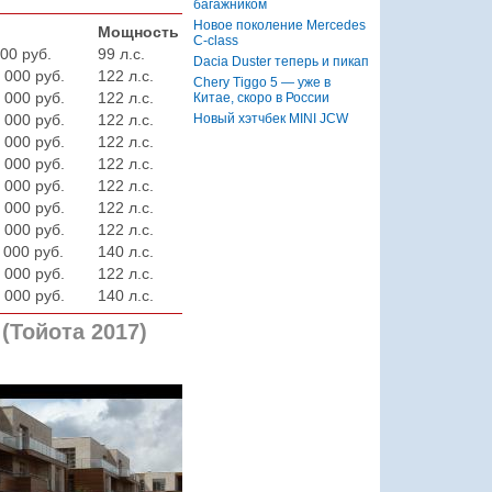
багажником
Новое поколение Mercedes
Мощность
C-class
00 руб.
99 л.с.
Dacia Duster теперь и пикап
 000 руб.
122 л.с.
Chery Tiggo 5 — уже в
 000 руб.
122 л.с.
Китае, скоро в России
Новый хэтчбек MINI JCW
 000 руб.
122 л.с.
 000 руб.
122 л.с.
 000 руб.
122 л.с.
 000 руб.
122 л.с.
 000 руб.
122 л.с.
 000 руб.
122 л.с.
 000 руб.
140 л.с.
 000 руб.
122 л.с.
 000 руб.
140 л.с.
(Тойота 2017)