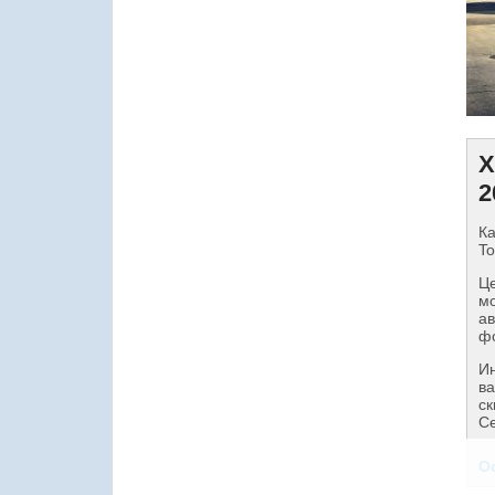
Х
2
Ка
To
Це
мо
ав
фо
И
ва
ск
Се
О