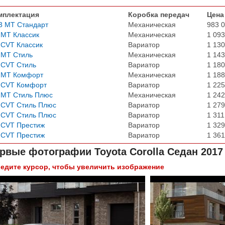
мплектация
Коробка передач
Цена
3 MT Стандарт
Механическая
983 0
 MT Классик
Механическая
1 093
 CVT Классик
Вариатор
1 130
 MT Стиль
Механическая
1 143
 CVT Стиль
Вариатор
1 180
6 MT Комфорт
Механическая
1 188
6 CVT Комфорт
Вариатор
1 225
 MT Стиль Плюс
Механическая
1 242
 CVT Стиль Плюс
Вариатор
1 279
 CVT Стиль Плюс
Вариатор
1 311
 CVT Престиж
Вариатор
1 329
 CVT Престиж
Вариатор
1 361
рвые фотографии
Toyota Corolla Седан 2017
едите курсор, чтобы увеличить изображение