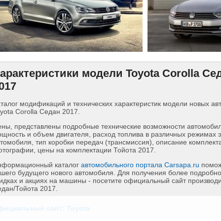
арактеристики модели Toyota Corolla Се
017
талог модификаций и технических характеристик модели новых а
yota Corolla Седан 2017.
ны, представлены подробные технические возможности автомобиля
щность и объем двигателя, расход топлива в различных режимах 
томобиля, тип коробки передач (трансмиссия), описание комплект
тографии, цены на комплектации Тойота 2017.
нформационный каталог
автомобильного портала Carsapa.ru
помож
шего будущего нового автомобиля. Для получения более подробн
идках и акциях на машины - посетите официальный сайт производит
дан/Тойота 2017.
фициальный сайт: Toyota