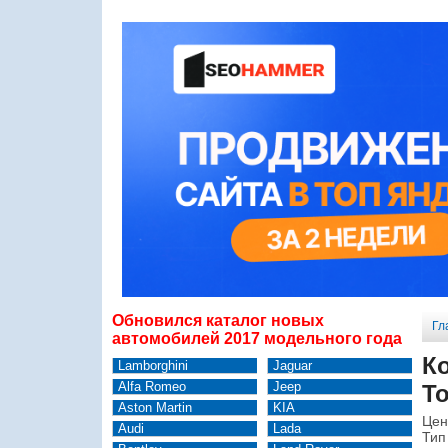
Обновился каталог новых
Гл
автомобилей 2017 модельного года
К
Lamborghini
Jaguar
Alfa Romeo
Jeep
To
Aston Martin
KIA
Цен
Audi
Lada
Тип