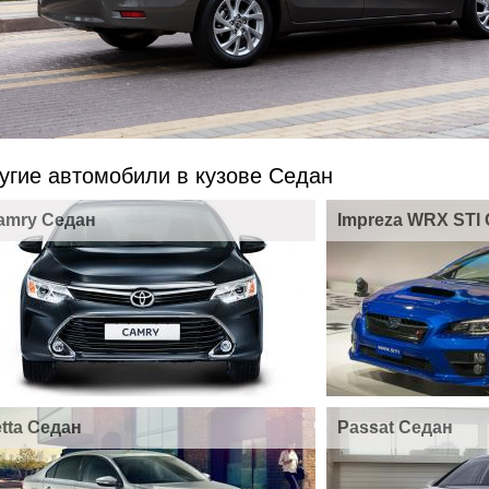
угие автомобили в кузове Седан
amry Седан
Impreza WRX STI
etta Седан
Passat Седан