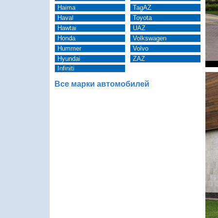
Haima
TagAZ
Haval
Toyota
Hawtai
UAZ
Honda
Volkswagen
Hummer
Volvo
Hyundai
ZAZ
Infiniti
Все марки автомобилей