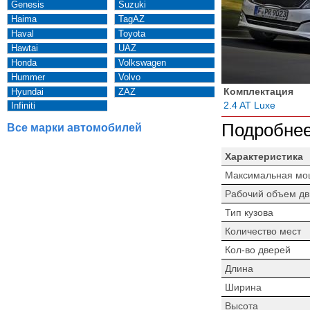
Genesis
Suzuki
Haima
TagAZ
Haval
Toyota
Hawtai
UAZ
Honda
Volkswagen
Hummer
Volvo
Комплектация
Hyundai
ZAZ
2.4 AT Luxe
Infiniti
Подробнее
Все марки автомобилей
Характеристика
Максимальная мо
Рабочий объем дв
Тип кузова
Количество мест
Кол-во дверей
Длина
Ширина
Высота