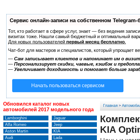
Сервис онлайн-записи на собственном Telegram-
Тот, кто работает в сфере услуг, знает — без ведения запис
визитах тоже. Нашли самый бюджетный и оптимальный вар
Для новых пользователей
первый месяц бесплатно
.
Чат-бот для мастеров и специалистов, который упрощает ве
—
Сам записывает клиентов и напоминает им о визит
—
Персонализирует скидки, чаевые, кэшбэк и предопл
—
Увеличивает доходимость и помогает больше зар
Начать пользоваться сервисом
Обновился каталог новых
Главная
>
Автомоби
автомобилей 2017 модельного года
Комплек
Lamborghini
Jaguar
Alfa Romeo
Jeep
KIA Opti
Aston Martin
KIA
Audi
Lada