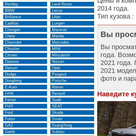
Цены и комп
Bentley
Land Rover
2014 года.
BMW
Lexus
Тип кузова :
Brilliance
Lifan
Cadillac
Luxgen
Changan
Maserati
Вы просм
Chery
Mazda
Chevrolet
Mercedes
Вы просма
Chrysler
MINI
года. Возм
Citroen
Mitsubishi
2021 года.
Daewoo
Nissan
Datsun
Opel
2021 модел
Dodge
Peugeot
фото и пар
Dongfeng
Porsche
E-Auto
Ravon
Наведите к
FAW
Renault
Ferrari
Saab
FIAT
SEAT
Ford
Skoda
Foton
Smart
GAZ
SsangYong
Geely
Subaru