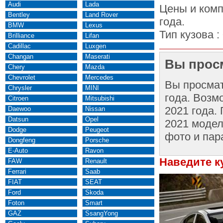
Audi
Lada
Цены и комп
Bentley
Land Rover
года.
BMW
Lexus
Тип кузова :
Brilliance
Lifan
Cadillac
Luxgen
Changan
Maserati
Вы просм
Chery
Mazda
Chevrolet
Mercedes
Вы просма
Chrysler
MINI
года. Возм
Citroen
Mitsubishi
2021 года.
Daewoo
Nissan
Datsun
Opel
2021 модел
Dodge
Peugeot
фото и пар
Dongfeng
Porsche
E-Auto
Ravon
Наведите к
FAW
Renault
Ferrari
Saab
FIAT
SEAT
Ford
Skoda
Foton
Smart
GAZ
SsangYong