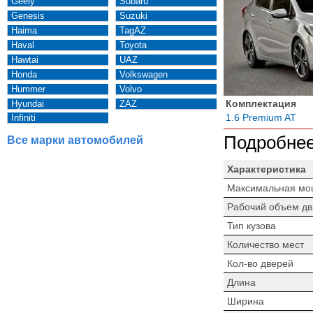
Geely
Subaru
Genesis
Suzuki
Haima
TagAZ
Haval
Toyota
Hawtai
UAZ
Honda
Volkswagen
Hummer
Volvo
Комплектация
Hyundai
ZAZ
1.6 Premium AT
Infiniti
Подробнее
Все марки автомобилей
Характеристика
Максимальная мо
Рабочий объем дв
Тип кузова
Количество мест
Кол-во дверей
Длина
Ширина