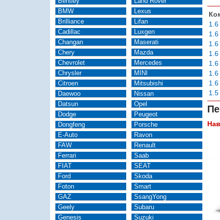
Bentley
Land Rover
BMW
Lexus
Ко
Brilliance
Lifan
1.6
Cadillac
Luxgen
1.6
Changan
Maserati
1.6
Chery
Mazda
1.6
Chevrolet
Mercedes
1.6
Chrysler
MINI
1.6
1.6
Citroen
Mitsubishi
1.5
Daewoo
Nissan
Datsun
Opel
Пе
Dodge
Peugeot
Нав
Dongfeng
Porsche
E-Auto
Ravon
FAW
Renault
Ferrari
Saab
FIAT
SEAT
Ford
Skoda
Foton
Smart
GAZ
SsangYong
Geely
Subaru
Genesis
Suzuki