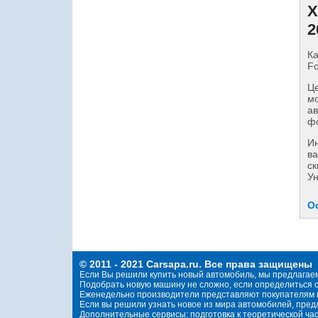
Х
2
Ка
Fo
Це
мо
ав
фо
И
ва
ск
Ун
О
© 2011 - 2021 Carsapa.ru. Все права защищены
Если Вы решили купить новый автомобиль, мы предлагае
Подобрать новую машину не сложно, если определиться с
Еженедельно производители представляют покупателям н
Если вы решили узнать новое из мира автомобилей, пре
Дополнительные сервисы: подготовка к теоретической ча