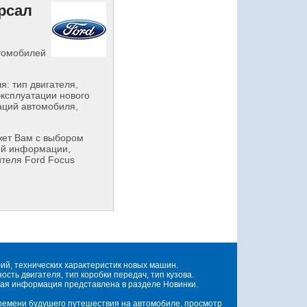
рсал
втомобилей
: тип двигателя,
эксплуатации нового
аций автомобиля,
ет Вам с выбором
ой информации,
ителя Ford Focus
й, технических характеристик новых машин.
ть двигателя, тип коробки передач, тип кузова.
ая информация представлена в разделе Новинки.
времени будушего путешествия на автомобиле, просмотр