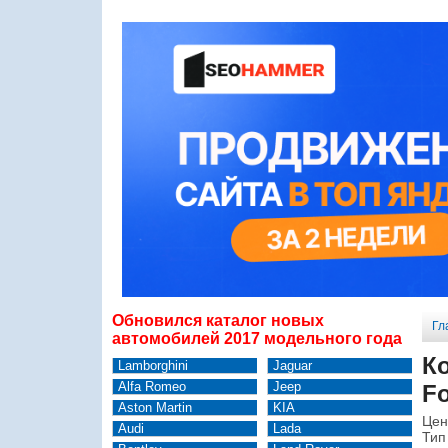
Обновился каталог новых
Гл
автомобилей 2017 модельного года
К
Lamborghini
Jaguar
Alfa Romeo
Jeep
F
Aston Martin
KIA
Цен
Audi
Lada
Тип