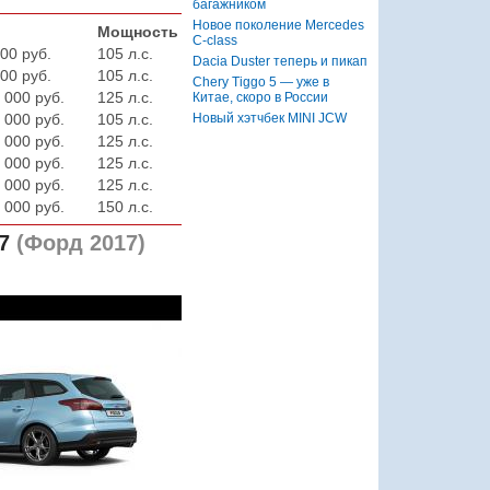
багажником
Новое поколение Mercedes
Мощность
C-class
00 руб.
105 л.с.
Dacia Duster теперь и пикап
00 руб.
105 л.с.
Chery Tiggo 5 — уже в
 000 руб.
125 л.с.
Китае, скоро в России
Новый хэтчбек MINI JCW
 000 руб.
105 л.с.
 000 руб.
125 л.с.
 000 руб.
125 л.с.
 000 руб.
125 л.с.
 000 руб.
150 л.с.
7
(Форд 2017)