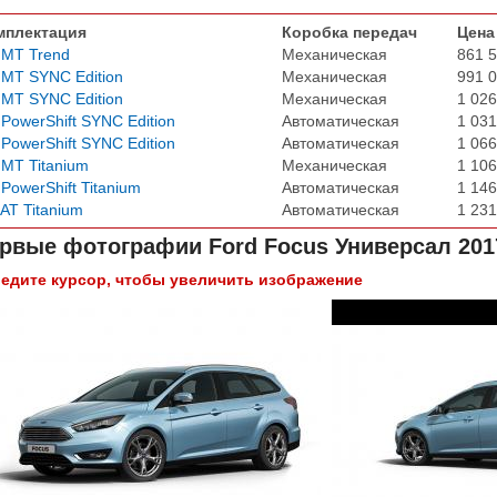
мплектация
Коробка передач
Цена
 MT Trend
Механическая
861 5
 MT SYNC Edition
Механическая
991 0
 MT SYNC Edition
Механическая
1 026
 PowerShift SYNC Edition
Автоматическая
1 031
 PowerShift SYNC Edition
Автоматическая
1 066
 MT Titanium
Механическая
1 106
 PowerShift Titanium
Автоматическая
1 146
 AT Titanium
Автоматическая
1 231
рвые фотографии
Ford Focus Универсал 201
едите курсор, чтобы увеличить изображение