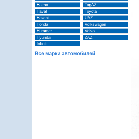
Haima
TagAZ
Haval
Toyota
Hawtai
UAZ
Honda
Volkswagen
Hummer
Volvo
Hyundai
ZAZ
Infiniti
Все марки автомобилей