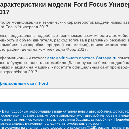
арактеристики модели Ford Focus Униве
017
талог модификаций и технических характеристик модели новых а
rd Focus Универсал 2017.
ны, представлены подробные технические возможности автомобиля
щность и объем двигателя, расход топлива в различных режимах 
томобиля, тип коробки передач (трансмиссия), описание комплект
тографии, цены на комплектации Форд 2017.
нформационный каталог
автомобильного портала Carsapa.ru
помож
шего будущего нового автомобиля. Для получения более подробн
идках и акциях на машины - посетите официальный сайт производ
иверсал/Форд 2017.
фициальный сайт: Ford
м Вам подробную информацию в виде каталога новых автомобилей, фотографи
 основными параметрами, которые характеризуют автомобиль: объем и мощнос
овинки авторынка, концепт кары, прототипы будущих автомобилей. Подробн
длагаем вашему вниманию последние автомобильные новости.
сти экзамена на знание правил дорожного движения (ПДД), рассчет длины и 