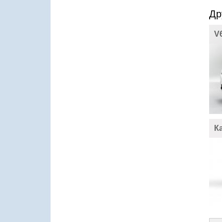
Др
V
К