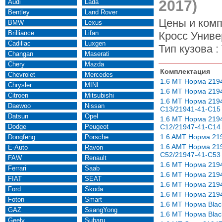
2017)
Audi
Lada
Bentley
Land Rover
Цены и комп
BMW
Lexus
Brilliance
Lifan
Кросс Униве
Cadillac
Luxgen
Тип кузова :
Changan
Maserati
Chery
Mazda
Комплектация
Chevrolet
Mercedes
1.6 MT Норма 219
Chrysler
MINI
1.6 MT Норма 219
Citroen
Mitsubishi
1.6 MT Норма 219
Daewoo
Nissan
С13/21941-41-C15
Datsun
Opel
1.6 MT Норма 219
Dodge
Peugeot
С12/21947-41-С14
1.6 AMT Норма 21
Dongfeng
Porsche
1.6 AMT Норма 21
E-Auto
Ravon
C52/21947-41-C53
FAW
Renault
1.6 MT Норма 219
Ferrari
Saab
1.6 MT Норма 219
FIAT
SEAT
1.6 MT Норма 219
Ford
Skoda
1.6 MT Норма 219
Foton
Smart
1.6 MT Норма Blac
GAZ
SsangYong
1.6 MT Норма Blac
Geely
Subaru