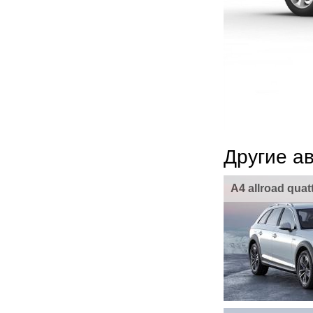
Другие а
A4 allroad qua