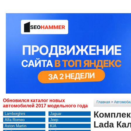
Обновился каталог новых
Главная
>
Автомоби
автомобилей 2017 модельного года
Комплек
Lamborghini
Jaguar
Alfa Romeo
Jeep
Lada Ка
Aston Martin
KIA