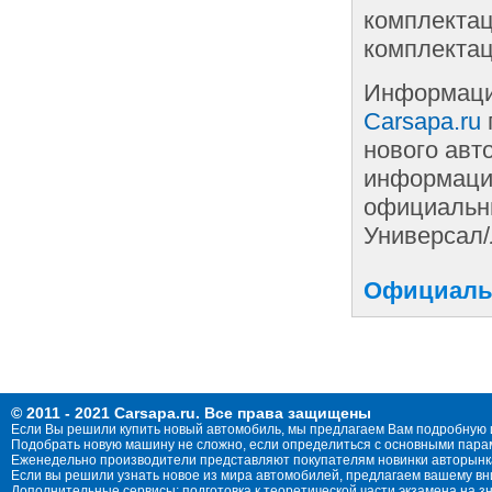
комплектац
комплектац
Информаци
Carsapa.ru
нового авт
информации
официальны
Универсал/
Официальн
© 2011 - 2021 Carsapa.ru. Все права защищены
Если Вы решили купить новый автомобиль, мы предлагаем Вам подробную 
Подобрать новую машину не сложно, если определиться с основными параме
Еженедельно производители представляют покупателям новинки авторынка
Если вы решили узнать новое из мира автомобилей, предлагаем вашему в
Дополнительные сервисы: подготовка к теоретической части экзамена на 