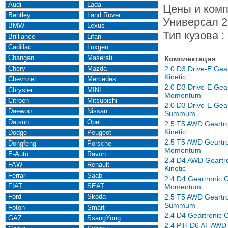
Audi
Lada
Цены и комп
Bentley
Land Rover
Универсал 2
BMW
Lexus
Тип кузова :
Brilliance
Lifan
Cadillac
Luxgen
Changan
Maserati
Комплектация
Chery
Mazda
2.0 D3 Drive-E Gea
Kinetic
Chevrolet
Mercedes
2.0 D3 Drive-E Gea
Chrysler
MINI
Momentum
Citroen
Mitsubishi
2.0 D3 Drive-E Gea
Daewoo
Nissan
Summum
Datsun
Opel
2.5 T5 AWD Geartro
Kinetic
Dodge
Peugeot
2.5 T5 AWD Geartro
Dongfeng
Porsche
Momentum
E-Auto
Ravon
2.4 D4 AWD Geartro
FAW
Renault
Kinetic
Ferrari
Saab
2.4 D4 Geartronic 
FIAT
SEAT
Momentum
Ford
Skoda
2.5 T5 AWD Geartro
Summum
Foton
Smart
2.4 D4 Geartronic
GAZ
SsangYong
2.4 PiH D6 AT AW