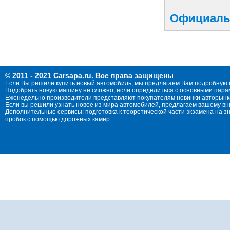
Официальн
© 2011 - 2021 Carsapa.ru. Все права защищены
Если Вы решили купить новый автомобиль, мы предлагаем Вам подробную 
Подобрать новую машину не сложно, если определиться с основными параме
Еженедельно производители представляют покупателям новинки авторынка
Если вы решили узнать новое из мира автомобилей, предлагаем вашему в
Дополнительные сервисы: подготовка к теоретической части экзамена на 
пробок с помощью дорожных камер.