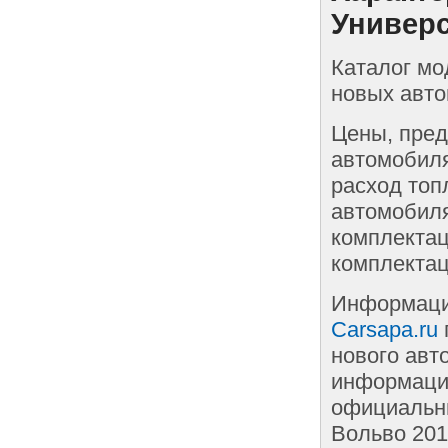
Универс
Каталог мо
новых авто
Цены, пред
автомобиля
расход топ
автомобиля
комплектац
комплектац
Информаци
Carsapa.ru
нового авт
информации
официальны
Вольво 201