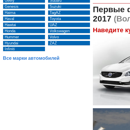
Geely
Subaru
Genesis
Suzuki
Первые 
Haima
TagAZ
2017
(Вол
Haval
Toyota
Hawtai
UAZ
Наведите к
Honda
Volkswagen
Hummer
Volvo
Hyundai
ZAZ
Infiniti
Все марки автомобилей