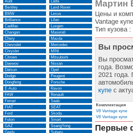
Мартин 
Audi
Lada
Bentley
Land Rover
Цены и комп
BMW
Lexus
Brilliance
Lifan
Vantage купе
Cadillac
Luxgen
Тип кузова :
Changan
Maserati
Chery
Mazda
Chevrolet
Mercedes
Вы просм
Chrysler
MINI
Citroen
Mitsubishi
Вы просма
Daewoo
Nissan
года. Возм
Datsun
Opel
2021 года.
Dodge
Peugeot
автомобиль
Dongfeng
Porsche
E-Auto
Ravon
купе
с акту
FAW
Renault
Ferrari
Saab
Комплектация
FIAT
SEAT
V8 Vantage купе
Ford
Skoda
V8 Vantage купе
Foton
Smart
Первые 
GAZ
SsangYong
Geely
Subaru