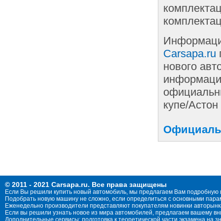
комплектац
комплектац
Информаци
Carsapa.ru
нового авт
информации
официальны
купе/Астон
Официальн
© 2011 - 2021 Carsapa.ru. Все права защищены
Если Вы решили купить новый автомобиль, мы предлагаем Вам подробную 
Подобрать новую машину не сложно, если определиться с основными параме
Еженедельно производители представляют покупателям новинки авторынка
Если вы решили узнать новое из мира автомобилей, предлагаем вашему в
Дополнительные сервисы: подготовка к теоретической части экзамена на 