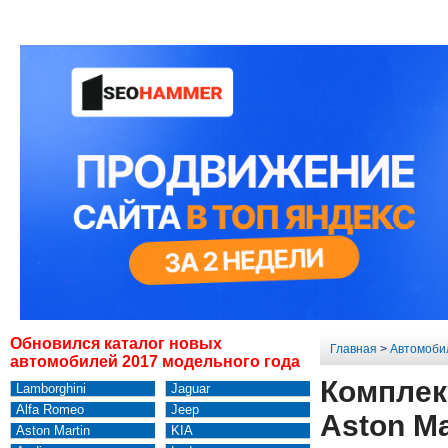
Обновился каталог новых
Главная
>
Автомоби
автомобилей 2017 модельного года
Комплек
Lamborghini
Jaguar
Alfa Romeo
Jeep
Aston Ma
Aston Martin
KIA