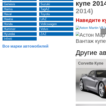
купе 201
Genesis
Suzuki
Haima
TagAZ
2014)
Haval
Toyota
Hawtai
UAZ
Наведите к
Honda
Volkswagen
Hummer
Volvo
Hyundai
ZAZ
Infiniti
Все марки автомобилей
Другие а
Corvette Купе