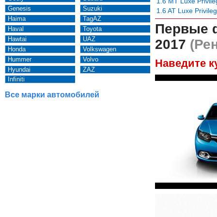
1.6 MT Luxe Privile
Genesis
Suzuki
1.6 AT Luxe Privile
Haima
TagAZ
Первые 
Haval
Toyota
Hawtai
UAZ
2017
(Рен
Honda
Volkswagen
Hummer
Volvo
Наведите к
Hyundai
ZAZ
Infiniti
Все марки автомобилей