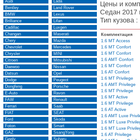
Audi
Lada
Цены и комп
Bentley
Land Rover
Седан 2017 
BMW
Lexus
Тип кузова :
Brilliance
Lifan
Cadillac
Luxgen
Changan
Maserati
Комплектация
Chery
Mazda
1.6 MT Access
1.6 MT Confort
Chevrolet
Mercedes
1.6 MT Confort
Chrysler
MINI
1.6 AMT Confort
Citroen
Mitsubishi
1.6 MT Confort
Daewoo
Nissan
1.6 AT Confort
Datsun
Opel
1.6 MT Privilege
Dodge
Peugeot
1.6 AMT Privilege
Dongfeng
Porsche
1.6 MT Privilege
E-Auto
Ravon
1.6 MT Active
FAW
Renault
1.6 MT Privilege
Ferrari
Saab
1.6 AT Active
FIAT
SEAT
1.6 AMT Luxe Privi
Ford
Skoda
1.6 MT Luxe Privile
Foton
Smart
1.6 MT Luxe Privile
GAZ
SsangYong
1.6 AT Privilege
Geely
Subaru