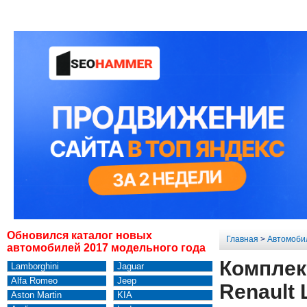
Обновился каталог новых
Главная
>
Автомоби
автомобилей 2017 модельного года
Комплек
Lamborghini
Jaguar
Alfa Romeo
Jeep
Renault 
Aston Martin
KIA