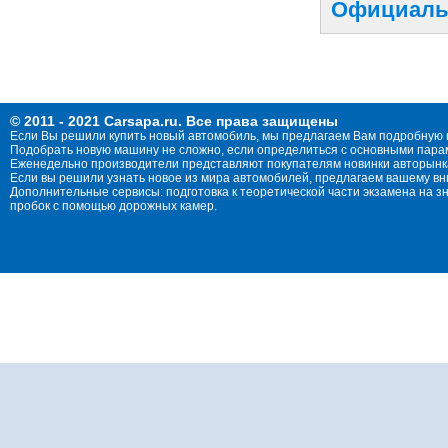
Официальн
© 2011 - 2021 Carsapa.ru. Все права защищены
Если Вы решили купить новый автомобиль, мы предлагаем Вам подробную 
Подобрать новую машину не сложно, если определиться с основными параме
Еженедельно производители представляют покупателям новинки авторынка
Если вы решили узнать новое из мира автомобилей, предлагаем вашему в
Дополнительные сервисы: подготовка к теоретической части экзамена на 
пробок с помощью дорожных камер.