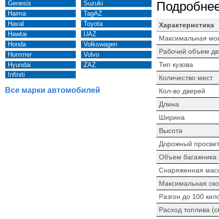
Genesis
Suzuki
Подробнее
Haima
TagAZ
Haval
Toyota
Характеристика
Hawtai
UAZ
Максимальная мо
Honda
Volkswagen
Рабочий объем дв
Hummer
Volvo
Тип кузова
Hyundai
ZAZ
Infiniti
Количество мест
Все марки автомобилей
Кол-во дверей
Длина
Ширина
Высота
Дорожный просве
Объем багажника
Снаряженная мас
Максимальная ско
Разгон до 100 кил
Расход топлива (