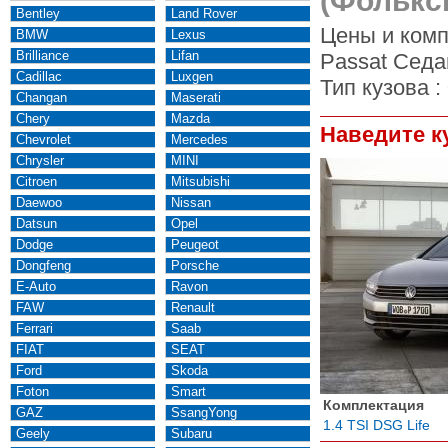
(Фолькс
Bentley
Land Rover
Цены и комп
BMW
Lexus
Brilliance
Lifan
Passat Седа
Cadillac
Luxgen
Тип кузова :
Changan
Maserati
Chery
Mazda
Наведите к
Chevrolet
Mercedes
Chrysler
MINI
Citroen
Mitsubishi
Daewoo
Nissan
Datsun
Opel
Dodge
Peugeot
Dongfeng
Porsche
E-Auto
Ravon
FAW
Renault
Ferrari
Saab
FIAT
SEAT
Ford
Skoda
Foton
Smart
Комплектация
GAZ
SsangYong
1.4 TSI DSG Life
Geely
Subaru