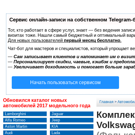
Сервис онлайн-записи на собственном Telegram-
Тот, кто работает в сфере услуг, знает — без ведения запис
визитах тоже. Нашли самый бюджетный и оптимальный вар
Для новых пользователей
первый месяц бесплатно
.
Чат-бот для мастеров и специалистов, который упрощает ве
—
Сам записывает клиентов и напоминает им о визит
—
Персонализирует скидки, чаевые, кэшбэк и предопл
—
Увеличивает доходимость и помогает больше зар
Начать пользоваться сервисом
Обновился каталог новых
Главная
>
Автомоби
автомобилей 2017 модельного года
Комплект
Lamborghini
Jaguar
Alfa Romeo
Jeep
Volkswa
Aston Martin
KIA
Audi
Lada