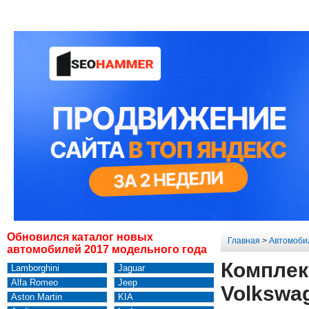
Обновился каталог новых
Главная
>
Автомоби
автомобилей 2017 модельного года
Комплект
Lamborghini
Jaguar
Alfa Romeo
Jeep
Volkswag
Aston Martin
KIA