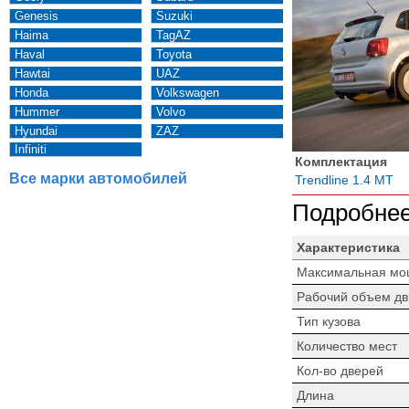
Genesis
Suzuki
Haima
TagAZ
Haval
Toyota
Hawtai
UAZ
Honda
Volkswagen
Hummer
Volvo
Hyundai
ZAZ
Infiniti
Комплектация
Все марки автомобилей
Trendline 1.4 MT
Подробнее
Характеристика
Максимальная мо
Рабочий объем дв
Тип кузова
Количество мест
Кол-во дверей
Длина