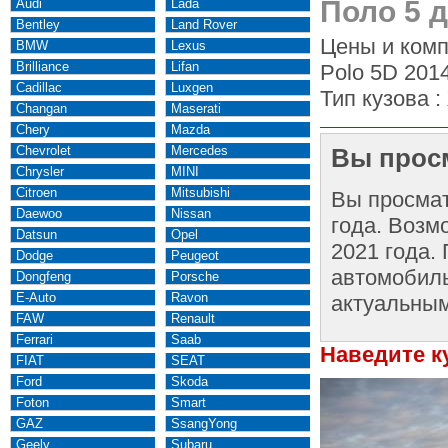
Поло 5 д
Audi
Lada
Bentley
Land Rover
Цены и комп
BMW
Lexus
Brilliance
Lifan
Polo 5D 2014
Cadillac
Luxgen
Тип кузова :
Changan
Maserati
Chery
Mazda
Chevrolet
Mercedes
Вы просм
Chrysler
MINI
Citroen
Mitsubishi
Вы просма
Daewoo
Nissan
года. Возм
Datsun
Opel
2021 года.
Dodge
Peugeot
автомобиль
Dongfeng
Porsche
E-Auto
Ravon
актуальным
FAW
Renault
Ferrari
Saab
Наведите к
FIAT
SEAT
Ford
Skoda
Foton
Smart
GAZ
SsangYong
Geely
Subaru