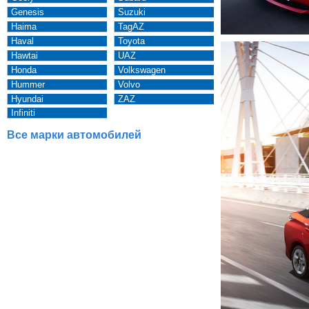
Genesis
Suzuki
Haima
TagAZ
Haval
Toyota
Hawtai
UAZ
Honda
Volkswagen
Hummer
Volvo
Hyundai
ZAZ
Infiniti
Все марки автомобилей