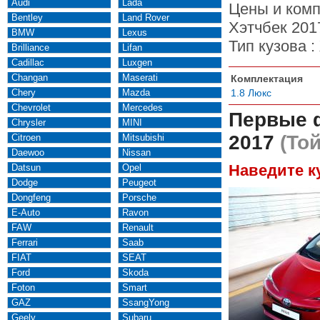
Audi
Lada
Цены и комп
Bentley
Land Rover
Хэтчбек 201
BMW
Lexus
Тип кузова :
Brilliance
Lifan
Cadillac
Luxgen
Changan
Maserati
Комплектация
Chery
Mazda
1.8 Люкс
Chevrolet
Mercedes
Первые 
Chrysler
MINI
2017
(Той
Citroen
Mitsubishi
Daewoo
Nissan
Наведите к
Datsun
Opel
Dodge
Peugeot
Dongfeng
Porsche
E-Auto
Ravon
FAW
Renault
Ferrari
Saab
FIAT
SEAT
Ford
Skoda
Foton
Smart
GAZ
SsangYong
Geely
Subaru