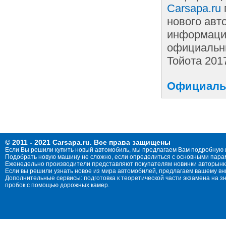
Carsapa.ru
нового авт
информации
официальны
Тойота 201
Официальн
© 2011 - 2021 Carsapa.ru. Все права защищены
Если Вы решили купить новый автомобиль, мы предлагаем Вам подробную 
Подобрать новую машину не сложно, если определиться с основными параме
Еженедельно производители представляют покупателям новинки авторынка
Если вы решили узнать новое из мира автомобилей, предлагаем вашему в
Дополнительные сервисы: подготовка к теоретической части экзамена на 
пробок с помощью дорожных камер.