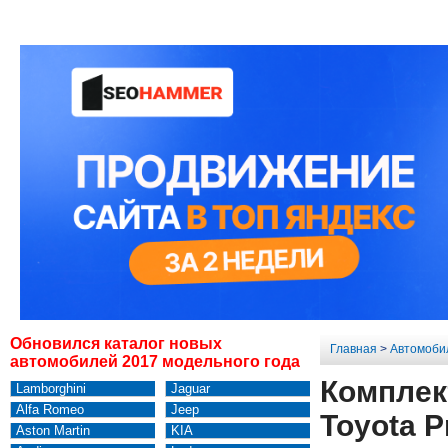
Обновился каталог новых
Главная
>
Автомоби
автомобилей 2017 модельного года
Комплек
Lamborghini
Jaguar
Alfa Romeo
Jeep
Toyota P
Aston Martin
KIA