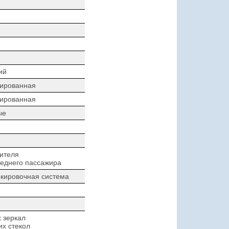
ий
зированная
зированная
ые
ителя
еднего пассажира
кировочная система
 зеркал
х стекол