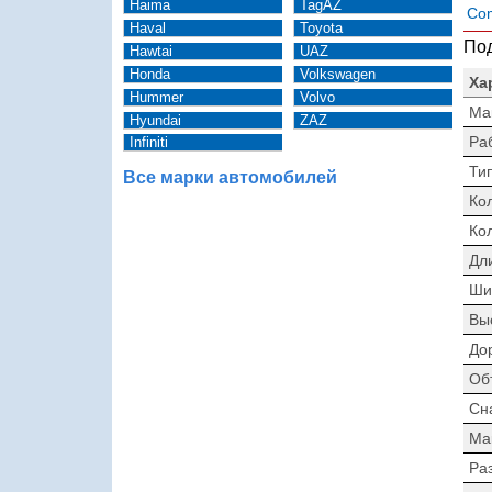
Haima
TagAZ
Com
Haval
Toyota
Под
Hawtai
UAZ
Honda
Volkswagen
Ха
Hummer
Volvo
Ма
Hyundai
ZAZ
Ра
Infiniti
Тип
Все марки автомобилей
Ко
Ко
Дл
Ши
Вы
До
Об
Сн
Ма
Раз