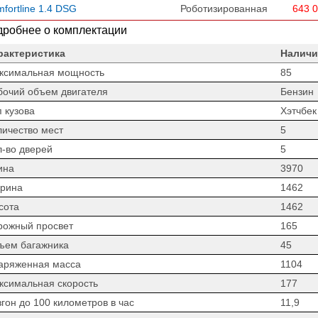
fortline 1.4 DSG
Роботизированная
643 
робнее о комплектации
рактеристика
Наличи
ксимальная мощность
85
бочий объем двигателя
Бензин
 кузова
Хэтчбек
личество мест
5
л-во дверей
5
ина
3970
рина
1462
сота
1462
рожный просвет
165
ъем багажника
45
аряженная масса
1104
ксимальная скорость
177
гон до 100 километров в час
11,9