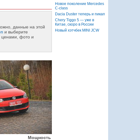
Новое поколение Mercedes
C-class
Dacia Duster теперь и пикап
Chery Tiggo 5 — уже в
Китае, скоро в России
ожно, данные на этой
Новый хэтчбек MINI JCW
en
и выберите
 ценами, фото и
Мощность