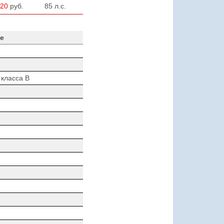
020
руб.
85 л.с.
е
 класса B