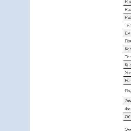
Ра
Ра
Ра
Ти
Ем
Пр
Ко
Ти
Ко
Ус
Ре
По
Эл
Фа
Об
Эл