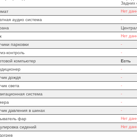
Задних 
имат
Нет дан
атная аудио система
-
рана
Центра
к
Нет дан
тчики парковки
-
уиз-контроль
-
ртовой компьютер
Есть
ндиционер
-
тчик дождя
-
чик света
-
вигационная система
-
мера
-
тчик давления в шинах
-
ыватель фар
Нет дан
гулировка сидений
Нет дан
догрев