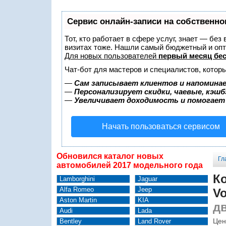
Сервис онлайн-записи на собственно
Тот, кто работает в сфере услуг, знает — без
визитах тоже. Нашли самый бюджетный и оп
Для новых пользователей
первый месяц бе
Чат-бот для мастеров и специалистов, котор
—
Сам записывает клиентов и напоминае
—
Персонализирует скидки, чаевые, кэшб
—
Увеличивает доходимость и помогает
Начать пользоваться сервисом
Обновился каталог новых
Гл
автомобилей 2017 модельного года
Ко
Lamborghini
Jaguar
Alfa Romeo
Jeep
Vo
Aston Martin
KIA
дв
Audi
Lada
Цен
Bentley
Land Rover