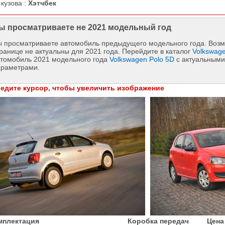
 кузова :
Хэтчбек
ы просматриваете не 2021 модельный год
 просматриваете автомобиль предыдущего модельного года. Возм
ранице не актуальны для 2021 года. Перейдите в каталог
Volkswag
втомобиль 2021 модельного года
Volkswagen Polo 5D
с актуальными
араметрами.
едите курсор, чтобы увеличить изображение
мплектация
Коробка передач
Цена