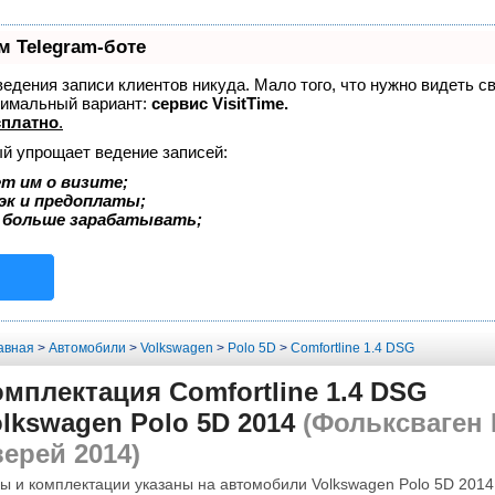
м Telegram-боте
 ведения записи клиентов никуда. Мало того, что нужно видеть с
тимальный вариант:
сервис VisitTime.
сплатно
.
ый упрощает ведение записей:
т им о визите;
эк и предоплаты;
 больше зарабатывать;
авная
>
Автомобили
>
Volkswagen
>
Polo 5D
>
Comfortline 1.4 DSG
мплектация Comfortline 1.4 DSG
lkswagen Polo 5D 2014
(Фольксваген 
ерей 2014)
ы и комплектации указаны на автомобили Volkswagen Polo 5D 2014