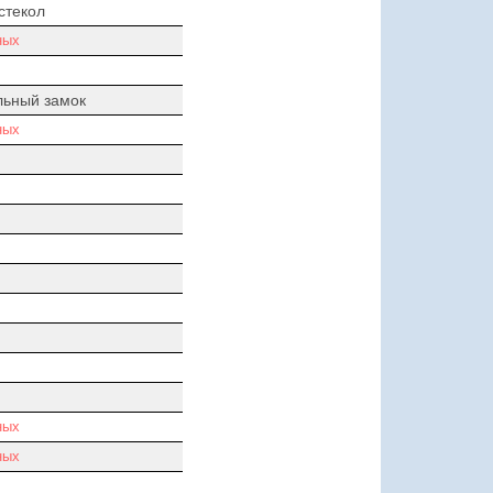
стекол
ных
льный замок
ных
ных
ных