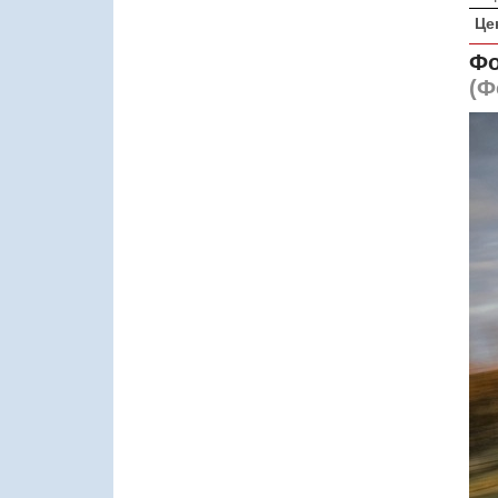
Це
Фо
(Ф