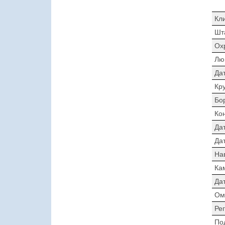
Кл
Шт
Ох
Лю
Да
Кр
Бо
Ко
Да
Дат
На
Ка
Да
Ом
Ре
По