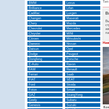
Тип
BMW
Lexus
Brilliance
Lifan
Cadillac
Luxgen
В
Changan
Maserati
Вы
Chery
Mazda
ст
Chevrolet
Mercedes
а
п
Chrysler
MINI
Citroen
Mitsubishi
Нав
Daewoo
Nissan
Datsun
Opel
Dodge
Peugeot
Dongfeng
Porsche
E-Auto
Ravon
FAW
Renault
Ferrari
Saab
FIAT
SEAT
Ford
Skoda
Foton
Smart
GAZ
SsangYong
Geely
Subaru
Genesis
Suzuki
Ко