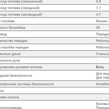
сход топлива (смешанный)
5,8
сход топлива (городской)
7,7
сход топлива (загородный)
4,7
п топлива
Бензин
кость бензобака
45
ивод
Передн
личество передач
Роботи
п коробки передач
Роботи
лесные диски
Стальн
илитель руля
-
гулировка рулевой колонки
Есть
Для вод
душки безопасности
Для пер
ектронные системы безопасности
Антибло
ры
ивка салона
-
Боковых
ектроприводы
Передни