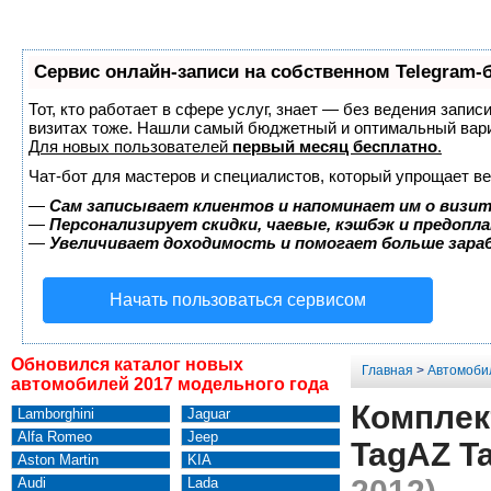
Сервис онлайн-записи на собственном Telegram-
Тот, кто работает в сфере услуг, знает — без ведения запис
визитах тоже. Нашли самый бюджетный и оптимальный вар
Для новых пользователей
первый месяц бесплатно
.
Чат-бот для мастеров и специалистов, который упрощает ве
—
Сам записывает клиентов и напоминает им о визит
—
Персонализирует скидки, чаевые, кэшбэк и предопл
—
Увеличивает доходимость и помогает больше зар
Начать пользоваться сервисом
Обновился каталог новых
Главная
>
Автомоби
автомобилей 2017 модельного года
Комплек
Lamborghini
Jaguar
Alfa Romeo
Jeep
TagAZ Ta
Aston Martin
KIA
Audi
Lada