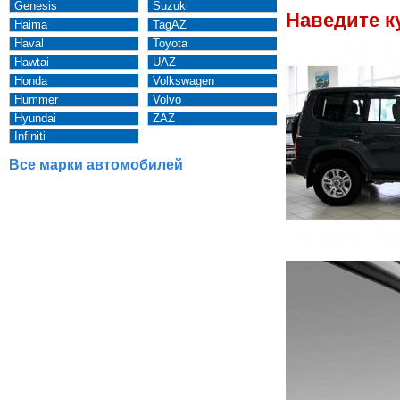
Genesis
Suzuki
Наведите к
Haima
TagAZ
Haval
Toyota
Hawtai
UAZ
Honda
Volkswagen
Hummer
Volvo
Hyundai
ZAZ
Infiniti
Все марки автомобилей