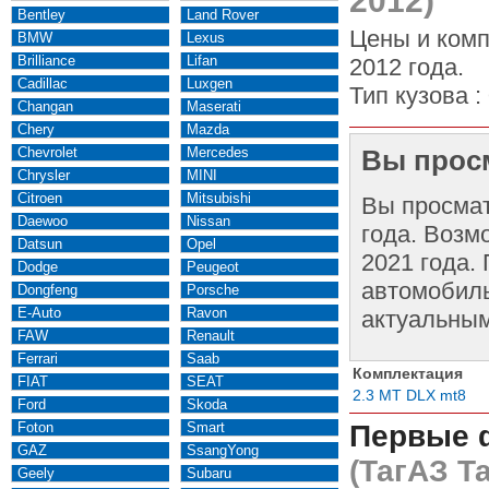
2012)
Bentley
Land Rover
Цены и комп
BMW
Lexus
Brilliance
Lifan
2012 года.
Cadillac
Luxgen
Тип кузова :
Changan
Maserati
Chery
Mazda
Chevrolet
Mercedes
Вы просм
Chrysler
MINI
Citroen
Mitsubishi
Вы просма
Daewoo
Nissan
года. Возм
Datsun
Opel
2021 года.
Dodge
Peugeot
автомобиль
Dongfeng
Porsche
E-Auto
Ravon
актуальным
FAW
Renault
Ferrari
Saab
Комплектация
FIAT
SEAT
2.3 MT DLX mt8
Ford
Skoda
Foton
Smart
Первые 
GAZ
SsangYong
(ТагАЗ Т
Geely
Subaru