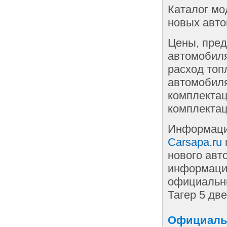
Каталог мо
новых авто
Цены, пред
автомобиля
расход топ
автомобиля
комплектац
комплектац
Информаци
Carsapa.ru
нового авт
информации
официальны
Тагер 5 дв
Официальн