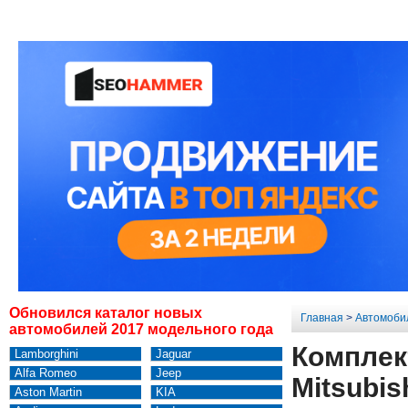
Обновился каталог новых
Главная
>
Автомоби
автомобилей 2017 модельного года
Комплек
Lamborghini
Jaguar
Alfa Romeo
Jeep
Mitsubis
Aston Martin
KIA