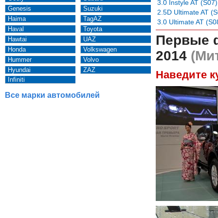
3.0 Instyle AT (S07)
Genesis
Suzuki
2.5D Ultimate AT (
Haima
TagAZ
3.0 Ultimate AT (S0
Haval
Toyota
Первые 
Hawtai
UAZ
Honda
Volkswagen
2014
(Мит
Hummer
Volvo
Hyundai
ZAZ
Наведите к
Infiniti
Все марки автомобилей