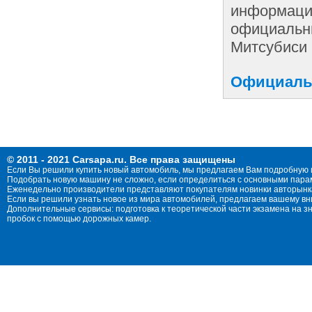
информации
официальны
Митсубиси 
Официальн
© 2011 - 2021 Carsapa.ru. Все права защищены
Если Вы решили купить новый автомобиль, мы предлагаем Вам подробную 
Подобрать новую машину не сложно, если определиться с основными параме
Еженедельно производители представляют покупателям новинки авторынка
Если вы решили узнать новое из мира автомобилей, предлагаем вашему в
Дополнительные сервисы: подготовка к теоретической части экзамена на 
пробок с помощью дорожных камер.