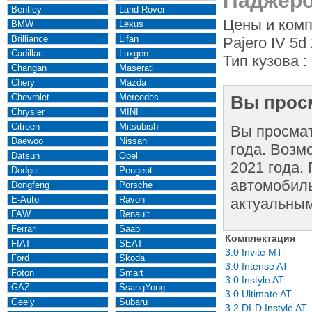
Паджеро 
Bentley
Land Rover
Цены и комп
BMW
Lexus
Brilliance
Lifan
Pajero IV 5d
Cadillac
Luxgen
Тип кузова :
Changan
Maserati
Chery
Mazda
Chevrolet
Mercedes
Вы просм
Chrysler
MINI
Citroen
Mitsubishi
Вы просма
Daewoo
Nissan
года. Возм
Datsun
Opel
2021 года.
Dodge
Peugeot
автомобиль
Dongfeng
Porsche
E-Auto
Ravon
актуальным
FAW
Renault
Ferrari
Saab
Комплектация
FIAT
SEAT
3.0 Invite MT
Ford
Skoda
3.0 Intense AT
Foton
Smart
3.0 Instyle AT
GAZ
SsangYong
3.0 Ultimate AT
Geely
Subaru
3.2 DI-D Instyle AT