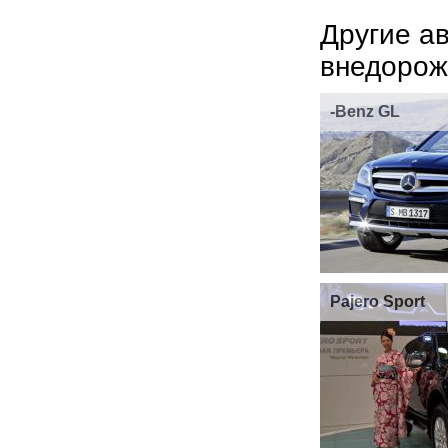
Другие а
внедорож
-Benz GL
Pajero Sport