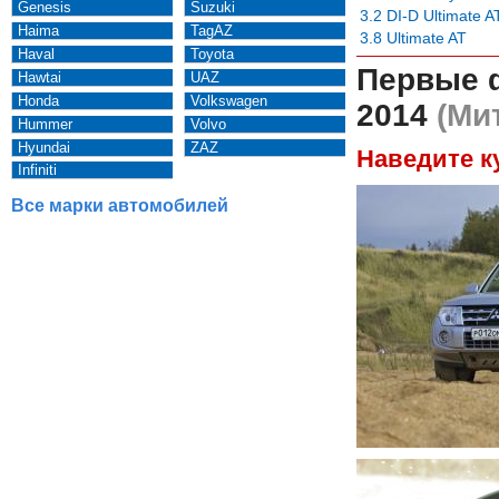
Genesis
Suzuki
3.2 DI-D Ultimate A
Haima
TagAZ
3.8 Ultimate AT
Haval
Toyota
Первые 
Hawtai
UAZ
Honda
Volkswagen
2014
(Мит
Hummer
Volvo
Hyundai
ZAZ
Наведите к
Infiniti
Все марки автомобилей