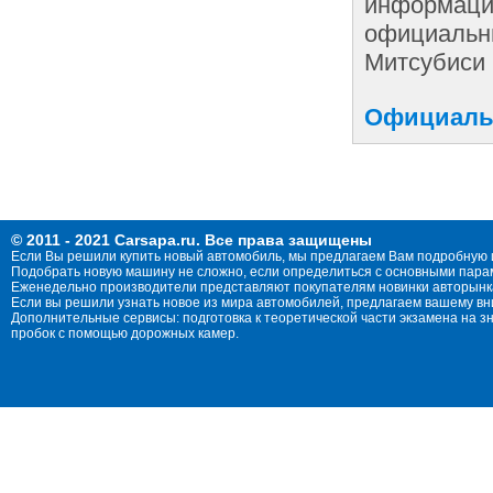
информации
официальны
Митсубиси 
Официальн
© 2011 - 2021 Carsapa.ru. Все права защищены
Если Вы решили купить новый автомобиль, мы предлагаем Вам подробную 
Подобрать новую машину не сложно, если определиться с основными параме
Еженедельно производители представляют покупателям новинки авторынка
Если вы решили узнать новое из мира автомобилей, предлагаем вашему в
Дополнительные сервисы: подготовка к теоретической части экзамена на 
пробок с помощью дорожных камер.