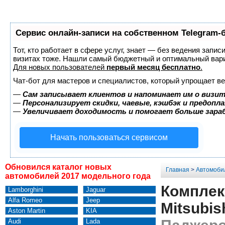
Сервис онлайн-записи на собственном Telegram-
Тот, кто работает в сфере услуг, знает — без ведения запис
визитах тоже. Нашли самый бюджетный и оптимальный вар
Для новых пользователей
первый месяц бесплатно
.
Чат-бот для мастеров и специалистов, который упрощает ве
—
Сам записывает клиентов и напоминает им о визит
—
Персонализирует скидки, чаевые, кэшбэк и предопл
—
Увеличивает доходимость и помогает больше зар
Начать пользоваться сервисом
Обновился каталог новых
Главная
>
Автомоби
автомобилей 2017 модельного года
Комплек
Lamborghini
Jaguar
Alfa Romeo
Jeep
Mitsubis
Aston Martin
KIA
Audi
Lada