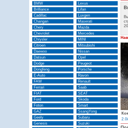
BMW
Lexus
В
Brilliance
Lifan
Cadillac
Luxgen
Вы
ст
Changan
Maserati
2
Chery
Mazda
Chevrolet
Mercedes
Нав
Chrysler
MINI
Citroen
Mitsubishi
Daewoo
Nissan
Datsun
Opel
Dodge
Peugeot
Dongfeng
Porsche
E-Auto
Ravon
FAW
Renault
Ferrari
Saab
FIAT
SEAT
Ford
Skoda
Foton
Smart
GAZ
SsangYong
Ко
Geely
Subaru
2.0
Genesis
Suzuki
Под