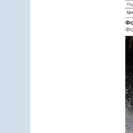
По
Це
Фо
Фо