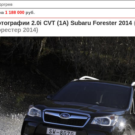
догрев
на
1 188 000
руб.
тографии 2.0i CVT (1A)
Subaru Forester 2014
рестер 2014)