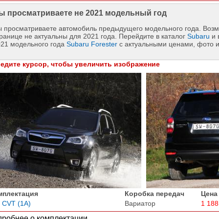
ы просматриваете не 2021 модельный год
 просматриваете автомобиль предыдущего модельного года. Возм
ранице не актуальны для 2021 года. Перейдите в каталог
Subaru
и 
021 модельного года
Subaru Forester
с актуальными ценами, фото 
едите курсор, чтобы увеличить изображение
мплектация
Коробка передач
Цена
i CVT (1A)
Вариатор
1 188
робнее о комплектации