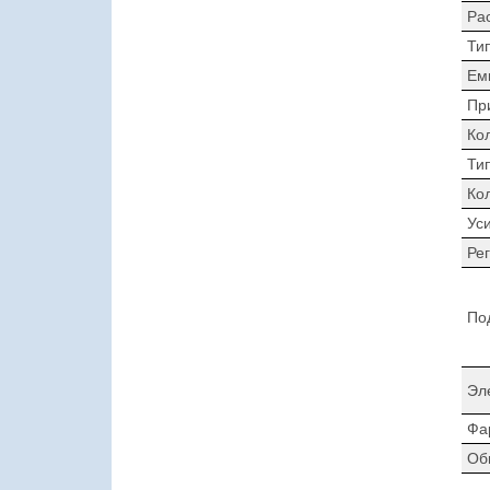
Ра
Ти
Ем
Пр
Ко
Ти
Ко
Ус
Ре
По
Эл
Фа
Об