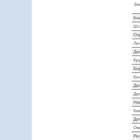
Эл
Кл
Шт
Ох
Лю
Да
Кр
Бо
Ко
Да
Дат
На
Ка
Да
Ом
Ре