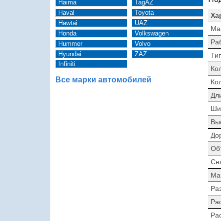
Haima
TagAZ
Haval
Toyota
Ха
Hawtai
UAZ
Ма
Honda
Volkswagen
Ра
Hummer
Volvo
Hyundai
ZAZ
Тип
Infiniti
Ко
Все марки автомобилей
Ко
Дл
Ши
Вы
До
Об
Сн
Ма
Раз
Ра
Ра