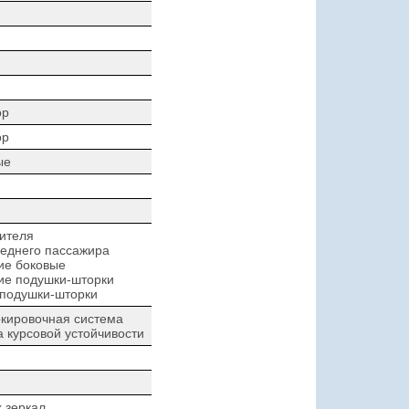
ор
ор
ые
ителя
еднего пассажира
ие боковые
ие подушки-шторки
 подушки-шторки
кировочная система
 курсовой устойчивости
 зеркал