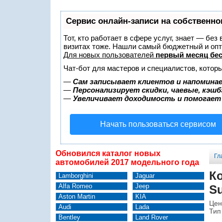
Сервис онлайн-записи на собственно
Тот, кто работает в сфере услуг, знает — без
визитах тоже. Нашли самый бюджетный и оп
Для новых пользователей
первый месяц бе
Чат-бот для мастеров и специалистов, котор
—
Сам записывает клиентов и напоминае
—
Персонализирует скидки, чаевые, кэшб
—
Увеличивает доходимость и помогает
Начать пользоваться сервисом
Обновился каталог новых
Гл
автомобилей 2017 модельного года
Ко
Lamborghini
Jaguar
Alfa Romeo
Jeep
Su
Aston Martin
KIA
Цен
Audi
Lada
Тип
Bentley
Land Rover