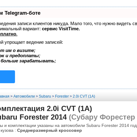
м Telegram-боте
 ведения записи клиентов никуда. Мало того, что нужно видеть с
тимальный вариант:
сервис VisitTime.
сплатно
.
ый упрощает ведение записей:
т им о визите;
эк и предоплаты;
 больше зарабатывать;
авная
>
Автомобили
>
Subaru
>
Forester
>
2.0i CVT (1A)
мплектация 2.0i CVT (1A)
baru Forester 2014
(Субару Форестер 
ы и комплектации указаны на автомобили Subaru Forester 2014 год
 кузова :
Среднеразмерный кроссовер