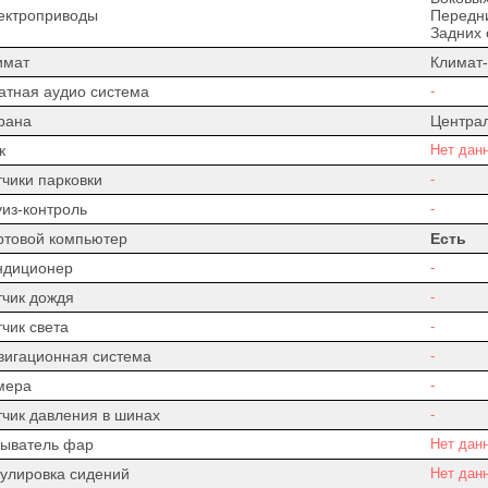
ектроприводы
Передни
Задних 
имат
Климат-
атная аудио система
-
рана
Центра
к
Нет дан
тчики парковки
-
уиз-контроль
-
ртовой компьютер
Есть
ндиционер
-
тчик дождя
-
чик света
-
вигационная система
-
мера
-
тчик давления в шинах
-
ыватель фар
Нет дан
гулировка сидений
Нет дан