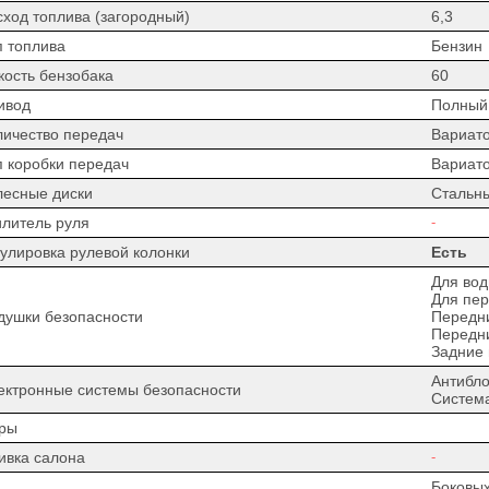
сход топлива (загородный)
6,3
п топлива
Бензин
кость бензобака
60
ивод
Полный
личество передач
Вариат
п коробки передач
Вариат
лесные диски
Стальн
илитель руля
-
гулировка рулевой колонки
Есть
Для вод
Для пер
душки безопасности
Передн
Передн
Задние
Антибло
ектронные системы безопасности
Система
ры
ивка салона
-
Боковых