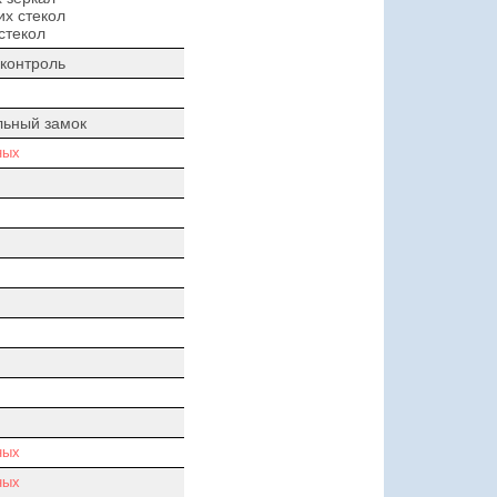
х стекол
стекол
контроль
льный замок
ных
ных
ных