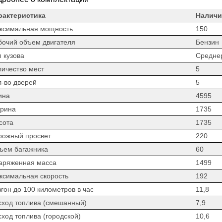
рактеристика
Наличи
ксимальная мощность
150
бочий объем двигателя
Бензин
 кузова
Средне
личество мест
5
л-во дверей
5
ина
4595
рина
1735
сота
1735
рожный просвет
220
ъем багажника
60
аряженная масса
1499
ксимальная скорость
192
гон до 100 километров в час
11,8
сход топлива (смешанный)
7,9
сход топлива (городской)
10,6