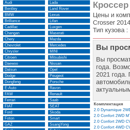
Кроссер
Audi
Lada
Bentley
Land Rover
Цены и комп
BMW
Lexus
Brilliance
Lifan
Crosser 2014
Cadillac
Luxgen
Тип кузова :
Changan
Maserati
Chery
Mazda
Chevrolet
Mercedes
Вы просм
Chrysler
MINI
Citroen
Mitsubishi
Вы просма
Daewoo
Nissan
года. Возм
Datsun
Opel
2021 года.
Dodge
Peugeot
автомобиль
Dongfeng
Porsche
E-Auto
Ravon
актуальным
FAW
Renault
Ferrari
Saab
Комплектация
FIAT
SEAT
2.0 Dynamique 2W
Ford
Skoda
2.0 Confort 2WD M
Foton
Smart
2.0 Confort 2WD C
GAZ
SsangYong
2.0 Confort 4WD C