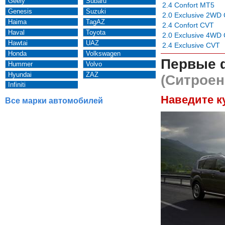
Geely
Subaru
2.4 Confort MT5
Genesis
Suzuki
2.0 Exclusive 2WD
Haima
TagAZ
2.4 Confort CVT
Haval
Toyota
2.0 Exclusive 4WD
Hawtai
UAZ
2.4 Exclusive CVT
Honda
Volkswagen
Первые 
Hummer
Volvo
Hyundai
ZAZ
(Ситроен
Infiniti
Наведите к
Все марки автомобилей