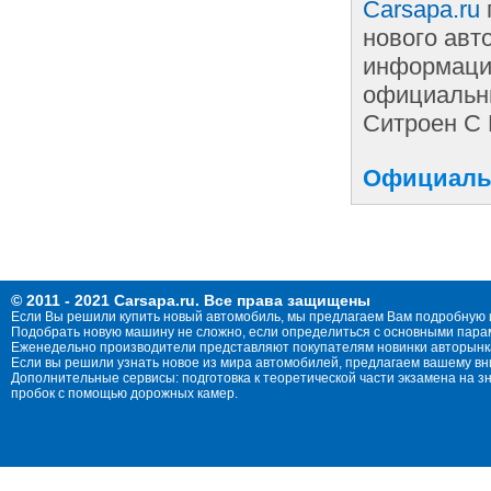
Carsapa.ru
нового авт
информации
официальны
Ситроен С 
Официальн
© 2011 - 2021 Carsapa.ru. Все права защищены
Если Вы решили купить новый автомобиль, мы предлагаем Вам подробную 
Подобрать новую машину не сложно, если определиться с основными параме
Еженедельно производители представляют покупателям новинки авторынка
Если вы решили узнать новое из мира автомобилей, предлагаем вашему в
Дополнительные сервисы: подготовка к теоретической части экзамена на 
пробок с помощью дорожных камер.