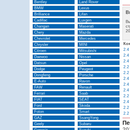
Bentley
Land Rover
BMW
Lexus
В
Brilliance
Lifan
Cadillac
Luxgen
Вы
ст
Changan
Maserati
2
Chery
Mazda
Chevrolet
Mercedes
Ко
Chrysler
MINI
2.4
Citroen
Mitsubishi
2.4
Daewoo
Nissan
2.4
Datsun
Opel
2.2
Dodge
Peugeot
2.2
Dongfeng
Porsche
2.4
E-Auto
Ravon
2.4
FAW
Renault
2.4
Ferrari
Saab
2.2
FIAT
SEAT
2.4
Ford
Skoda
2.2
Foton
Smart
2.2
GAZ
SsangYong
Пе
Geely
Subaru
20
Genesis
Suzuki