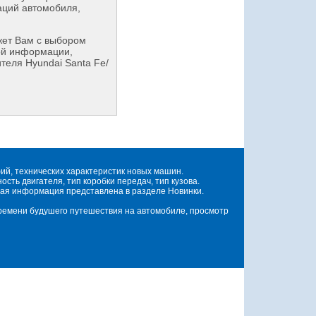
аций автомобиля,
ет Вам с выбором
ой информации,
теля Hyundai Santa Fe/
й, технических характеристик новых машин.
ть двигателя, тип коробки передач, тип кузова.
ая информация представлена в разделе Новинки.
времени будушего путешествия на автомобиле, просмотр