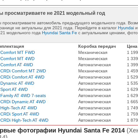
ы просматриваете не 2021 модельный год
 просматриваете автомобиль предыдущего модельного года. Возм
ранице не актуальны для 2021 года. Перейдите в каталог
Hyundai
и
021 модельного года
Hyundai Santa Fe
с актуальными ценами, фото
мплектация
Коробка передач
Цена
 Comfort MT FWD
Механическая
1 199
 Comfort MT 4WD
Механическая
1 339
 Comfort AT 4WD
Автоматическая
1 399
 CRDi Comfort MT 2WD
Механическая
1 459
 CRDi Comfort AT 4WD
Автоматическая
1 529
 Dynamic AT 4WD
Автоматическая
1 535
 Sport AT 4WD
Автоматическая
1 629
 Family AT 4WD 7-seats
Автоматическая
1 629
 CRDi Dynamic AT 4WD
Автоматическая
1 665
 High-Tech AT 4WD
Автоматическая
1 749
 CRDi Sport AT 4WD
Автоматическая
1 759
 CRDi High-Tech AT 4WD
Автоматическая
1 879
рвые фотографии
Hyundai Santa Fe 2014
(Хе
14)