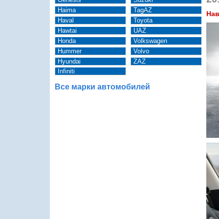
Haima
TagAZ
Нав
Haval
Toyota
Hawtai
UAZ
Honda
Volkswagen
Hummer
Volvo
Hyundai
ZAZ
Infiniti
Все марки автомобилей