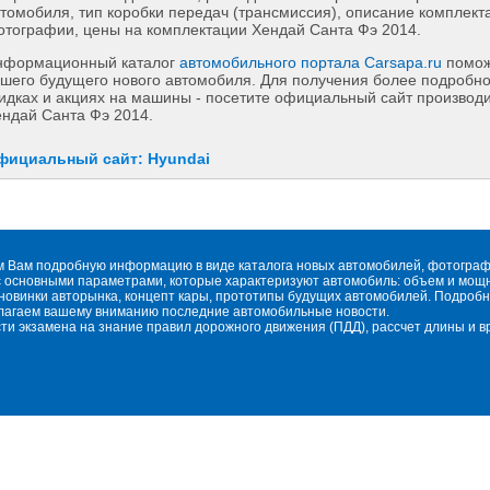
томобиля, тип коробки передач (трансмиссия), описание комплект
тографии, цены на комплектации Хендай Санта Фэ 2014.
нформационный каталог
автомобильного портала Carsapa.ru
помож
шего будущего нового автомобиля. Для получения более подробн
идках и акциях на машины - посетите официальный сайт производи
ндай Санта Фэ 2014.
фициальный сайт: Hyundai
м Вам подробную информацию в виде каталога новых автомобилей, фотографи
 основными параметрами, которые характеризуют автомобиль: объем и мощнос
овинки авторынка, концепт кары, прототипы будущих автомобилей. Подробн
длагаем вашему вниманию последние автомобильные новости.
сти экзамена на знание правил дорожного движения (ПДД), рассчет длины и 