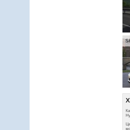
S
Х
Ка
Hy
Це
мо