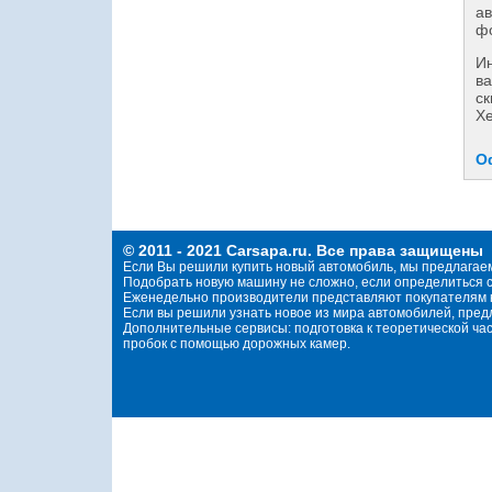
ав
фо
И
ва
ск
Хе
О
© 2011 - 2021 Carsapa.ru. Все права защищены
Если Вы решили купить новый автомобиль, мы предлагае
Подобрать новую машину не сложно, если определиться с
Еженедельно производители представляют покупателям н
Если вы решили узнать новое из мира автомобилей, пре
Дополнительные сервисы: подготовка к теоретической ча
пробок с помощью дорожных камер.