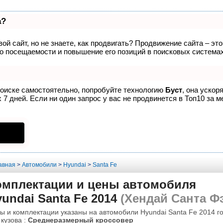
а?
ой сайт, но не знаете, как продвигать? Продвижение сайта – эт
о посещаемости и повышение его позиций в поисковых системах
поиске самостоятельно, попробуйте технологию
Буст
, она ускор
7 дней. Если ни один запрос у вас не продвинется в Топ10 за м
авная
>
Автомобили
>
Hyundai
>
Santa Fe
омплектации и цены автомобиля
undai Santa Fe 2014
(Хендай Санта Фэ
ы и комплектации указаны на автомобили Hyundai Santa Fe 2014 го
 кузова :
Среднеразмерный кроссовер