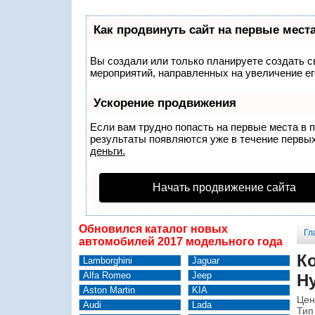
Как продвинуть сайт на первые мест
Вы создали или только планируете создать св
мероприятий, направленных на увеличение ег
Ускорение продвижения
Если вам трудно попасть на первые места в 
результаты появляются уже в течение первых 
деньги.
Начать продвижение сайта
Обновился каталог новых
Гл
автомобилей 2017 модельного года
К
Lamborghini
Jaguar
Alfa Romeo
Jeep
Hy
Aston Martin
KIA
Цен
Audi
Lada
Тип