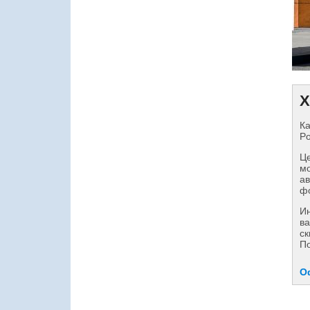
Х
Ка
Po
Це
мо
ав
фо
И
ва
ск
По
О