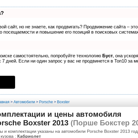
а?
ой сайт, но не знаете, как продвигать? Продвижение сайта – эт
о посещаемости и повышение его позиций в поисковых системах
поиске самостоятельно, попробуйте технологию
Буст
, она ускор
7 дней. Если ни один запрос у вас не продвинется в Топ10 за м
авная
>
Автомобили
>
Porsche
>
Boxster
омплектации и цены автомобиля
rsche Boxster 2013
(Порше Бокстер 2
ы и комплектации указаны на автомобили Porsche Boxster 2013 год
 кузова :
Кабриолет