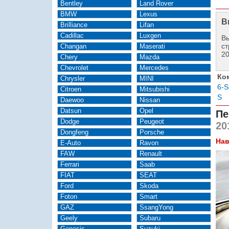
Bentley
Land Rover
BMW
Lexus
В
Brilliance
Lifan
Cadillac
Luxgen
Вы
ст
Changan
Maserati
2
Chery
Mazda
Chevrolet
Mercedes
Ко
Chrysler
MINI
6-
Citroen
Mitsubishi
S
Daewoo
Nissan
Datsun
Opel
Пе
Dodge
Peugeot
20
Dongfeng
Porsche
Нав
E-Auto
Ravon
FAW
Renault
Ferrari
Saab
FIAT
SEAT
Ford
Skoda
Foton
Smart
GAZ
SsangYong
Geely
Subaru
Genesis
Suzuki