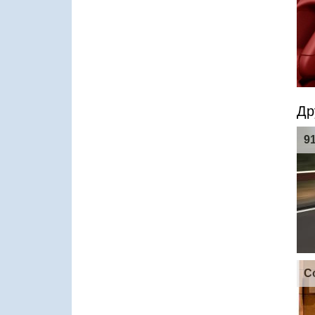
Др
91
C