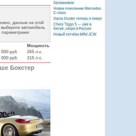
багажником
Новое поколение Mercedes
C-class
Dacia Duster теперь и пикап
ожно, данные на этой
Chery Tiggo 5 — уже в
 выберите автомобиль
Китае, скоро в России
и параметрами.
Новый хэтчбек MINI JCW
Мощность
 000 руб.
265 л.с.
 000 руб.
315 л.с.
ше Бокстер