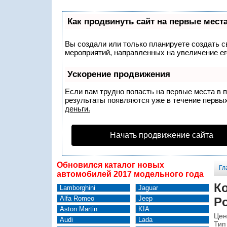
Как продвинуть сайт на первые мест
Вы создали или только планируете создать св
мероприятий, направленных на увеличение ег
Ускорение продвижения
Если вам трудно попасть на первые места в 
результаты появляются уже в течение первых 
деньги.
Начать продвижение сайта
Обновился каталог новых
Гл
автомобилей 2017 модельного года
К
Lamborghini
Jaguar
Alfa Romeo
Jeep
Po
Aston Martin
KIA
Цен
Audi
Lada
Тип