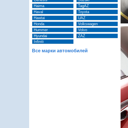
Haima
TagAZ
Haval
Toyota
Hawtai
UAZ
Honda
Volkswagen
Hummer
Volvo
Hyundai
ZAZ
Infiniti
Все марки автомобилей