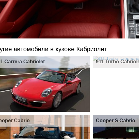
угие автомобили в кузове Кабриолет
1 Carrera Cabriolet
911 Turbo Cabriol
ooper Cabrio
Cooper S Cabrio