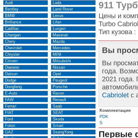
911 Турб
Audi
Lada
Bentley
Land Rover
Цены и комп
BMW
Lexus
Brilliance
Lifan
Turbo Cabrio
Cadillac
Luxgen
Тип кузова :
Changan
Maserati
Chery
Mazda
Chevrolet
Mercedes
Вы просм
Chrysler
MINI
Citroen
Mitsubishi
Вы просма
Daewoo
Nissan
года. Возм
Datsun
Opel
2021 года.
Dodge
Peugeot
автомобиль
Dongfeng
Porsche
E-Auto
Ravon
Cabriolet
с 
FAW
Renault
Ferrari
Saab
Комплектация
FIAT
SEAT
PDK
Ford
Skoda
S
Foton
Smart
Первые 
GAZ
SsangYong