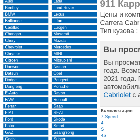
911 Карр
Audi
Lada
Bentley
Land Rover
Цены и комп
BMW
Lexus
Brilliance
Lifan
Carrera Cabr
Cadillac
Luxgen
Тип кузова :
Changan
Maserati
Chery
Mazda
Chevrolet
Mercedes
Вы просм
Chrysler
MINI
Citroen
Mitsubishi
Вы просма
Daewoo
Nissan
года. Возм
Datsun
Opel
2021 года.
Dodge
Peugeot
автомобиль
Dongfeng
Porsche
E-Auto
Ravon
Cabriolet
с 
FAW
Renault
Ferrari
Saab
Комплектация
FIAT
SEAT
7-Speed
Ford
Skoda
4
Foton
Smart
S
GAZ
SsangYong
4S
Geely
Subaru