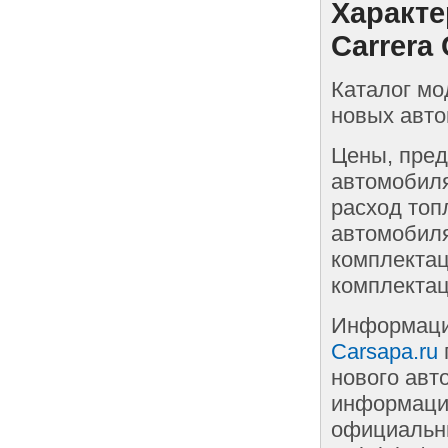
Характе
Carrera 
Каталог мо
новых автом
Цены, пред
автомобиля
расход топ
автомобиля
комплектац
комплектац
Информаци
Carsapa.ru
нового авт
информации
официальны