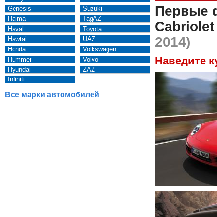
Первые 
Genesis
Suzuki
Haima
TagAZ
Cabriolet
Haval
Toyota
2014)
Hawtai
UAZ
Honda
Volkswagen
Наведите к
Hummer
Volvo
Hyundai
ZAZ
Infiniti
Все марки автомобилей