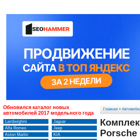
Обновился каталог новых
Главная
>
Автомоби
автомобилей 2017 модельного года
Комплек
Lamborghini
Jaguar
Alfa Romeo
Jeep
Porsche 
Aston Martin
KIA