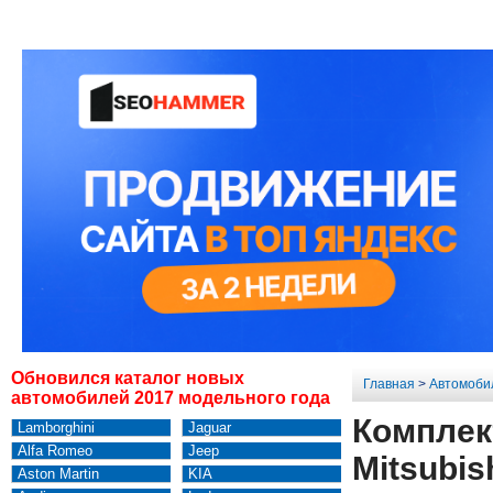
Обновился каталог новых
Главная
>
Автомоби
автомобилей 2017 модельного года
Комплект
Lamborghini
Jaguar
Alfa Romeo
Jeep
Mitsubis
Aston Martin
KIA