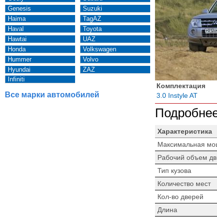
Genesis
Suzuki
Haima
TagAZ
Haval
Toyota
Hawtai
UAZ
Honda
Volkswagen
Hummer
Volvo
Hyundai
ZAZ
Infiniti
Комплектация
Все марки автомобилей
3.0 Instyle AT
Подробнее
Характеристика
Максимальная мо
Рабочий объем дв
Тип кузова
Количество мест
Кол-во дверей
Длина