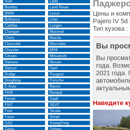
Паджеро 
Audi
Lada
Bentley
Land Rover
Цены и комп
BMW
Lexus
Brilliance
Lifan
Pajero IV 5d
Cadillac
Luxgen
Тип кузова :
Changan
Maserati
Chery
Mazda
Chevrolet
Mercedes
Вы просм
Chrysler
MINI
Citroen
Mitsubishi
Вы просма
Daewoo
Nissan
года. Возм
Datsun
Opel
2021 года.
Dodge
Peugeot
автомобиль
Dongfeng
Porsche
E-Auto
Ravon
актуальным
FAW
Renault
Ferrari
Saab
Наведите к
FIAT
SEAT
Ford
Skoda
Foton
Smart
GAZ
SsangYong
Geely
Subaru