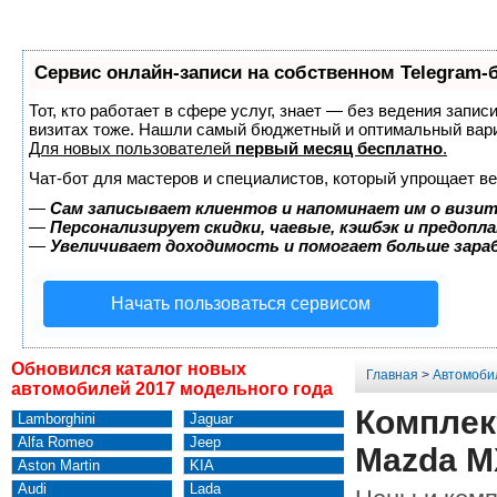
Сервис онлайн-записи на собственном Telegram-
Тот, кто работает в сфере услуг, знает — без ведения запис
визитах тоже. Нашли самый бюджетный и оптимальный вар
Для новых пользователей
первый месяц бесплатно
.
Чат-бот для мастеров и специалистов, который упрощает ве
—
Сам записывает клиентов и напоминает им о визит
—
Персонализирует скидки, чаевые, кэшбэк и предопл
—
Увеличивает доходимость и помогает больше зар
Начать пользоваться сервисом
Обновился каталог новых
Главная
>
Автомоби
автомобилей 2017 модельного года
Комплек
Lamborghini
Jaguar
Alfa Romeo
Jeep
Mazda M
Aston Martin
KIA
Audi
Lada