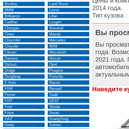
Цены и комп
Bentley
Land Rover
2014 года.
BMW
Lexus
Тип кузова :
Brilliance
Lifan
Cadillac
Luxgen
Changan
Maserati
Вы просм
Chery
Mazda
Chevrolet
Mercedes
Вы просма
Chrysler
MINI
года. Возм
Citroen
Mitsubishi
2021 года.
Daewoo
Nissan
Datsun
Opel
автомобиль
Dodge
Peugeot
актуальным
Dongfeng
Porsche
E-Auto
Ravon
Наведите к
FAW
Renault
Ferrari
Saab
FIAT
SEAT
Ford
Skoda
Foton
Smart
GAZ
SsangYong
Geely
Subaru