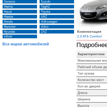
Genesis
Suzuki
Haima
TagAZ
Haval
Toyota
Hawtai
UAZ
Honda
Volkswagen
Hummer
Volvo
Комплектация
Hyundai
ZAZ
2,0 AT6 Comfort
Infiniti
Подробнее
Все марки автомобилей
Характеристика
Максимальная мо
Рабочий объем дв
Тип кузова
Количество мест
Кол-во дверей
Длина
Ширина
Высота