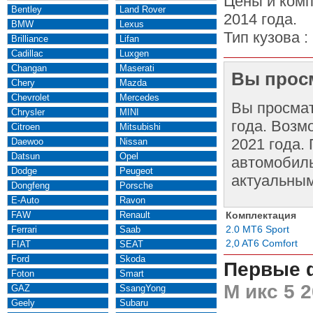
Цены и комп
Bentley
Land Rover
2014 года.
BMW
Lexus
Тип кузова :
Brilliance
Lifan
Cadillac
Luxgen
Changan
Maserati
Вы просм
Chery
Mazda
Chevrolet
Mercedes
Вы просма
Chrysler
MINI
года. Возм
Citroen
Mitsubishi
2021 года.
Daewoo
Nissan
Datsun
Opel
автомобиль
Dodge
Peugeot
актуальным
Dongfeng
Porsche
E-Auto
Ravon
FAW
Renault
Комплектация
2.0 MT6 Sport
Ferrari
Saab
2,0 AT6 Comfort
FIAT
SEAT
Ford
Skoda
Первые 
Foton
Smart
М икс 5 2
GAZ
SsangYong
Geely
Subaru