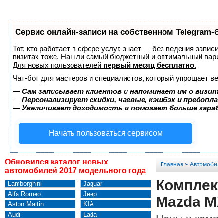
Сервис онлайн-записи на собственном Telegram-
Тот, кто работает в сфере услуг, знает — без ведения запис
визитах тоже. Нашли самый бюджетный и оптимальный вар
Для новых пользователей
первый месяц бесплатно
.
Чат-бот для мастеров и специалистов, который упрощает ве
—
Сам записывает клиентов и напоминает им о визит
—
Персонализирует скидки, чаевые, кэшбэк и предопл
—
Увеличивает доходимость и помогает больше зар
Начать пользоваться сервисом
Обновился каталог новых
Главная
>
Автомоби
автомобилей 2017 модельного года
Комплек
Lamborghini
Jaguar
Alfa Romeo
Jeep
Mazda M
Aston Martin
KIA
Audi
Lada