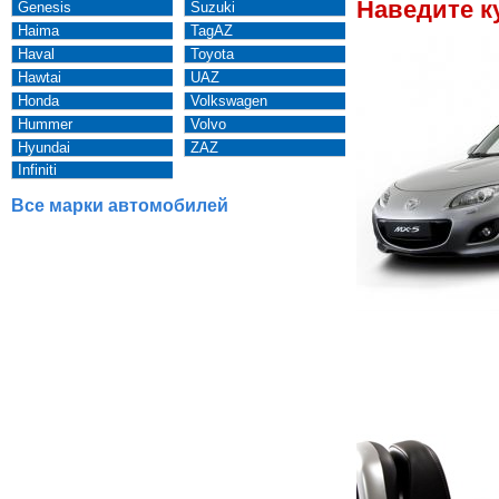
Наведите к
Genesis
Suzuki
Haima
TagAZ
Haval
Toyota
Hawtai
UAZ
Honda
Volkswagen
Hummer
Volvo
Hyundai
ZAZ
Infiniti
Все марки автомобилей