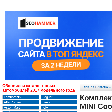
Обновился каталог новых
Главная
>
Автомоби
автомобилей 2017 модельного года
Комплек
Lamborghini
Jaguar
Alfa Romeo
Jeep
MINI Coo
Aston Martin
KIA