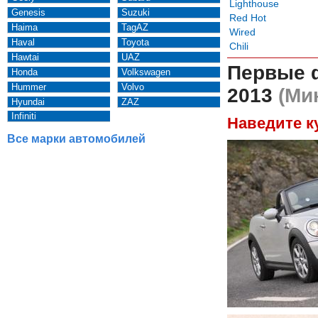
Lighthouse
Genesis
Suzuki
Red Hot
Haima
TagAZ
Wired
Haval
Toyota
Chili
Hawtai
UAZ
Первые 
Honda
Volkswagen
Hummer
Volvo
2013
(Мин
Hyundai
ZAZ
Infiniti
Наведите к
Все марки автомобилей