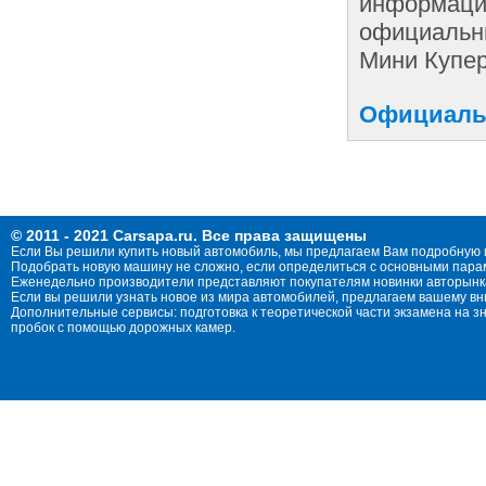
информации
официальны
Мини Купер
Официальн
© 2011 - 2021 Carsapa.ru. Все права защищены
Если Вы решили купить новый автомобиль, мы предлагаем Вам подробную 
Подобрать новую машину не сложно, если определиться с основными параме
Еженедельно производители представляют покупателям новинки авторынка
Если вы решили узнать новое из мира автомобилей, предлагаем вашему в
Дополнительные сервисы: подготовка к теоретической части экзамена на 
пробок с помощью дорожных камер.