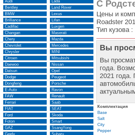
С Родсте
Audi
Lada
Bentley
Land Rover
Цены и комп
BMW
Lexus
Brilliance
Lifan
Roadster 201
Cadillac
Luxgen
Тип кузова :
Changan
Maserati
Chery
Mazda
Chevrolet
Mercedes
Вы просм
Chrysler
MINI
Citroen
Mitsubishi
Вы просма
Daewoo
Nissan
года. Возм
Datsun
Opel
2021 года.
Dodge
Peugeot
автомобиль
Dongfeng
Porsche
E-Auto
Ravon
актуальным
FAW
Renault
Ferrari
Saab
Комплектация
FIAT
SEAT
Base
Ford
Skoda
Salt
Foton
Smart
City
GAZ
SsangYong
Pepper
Geely
Subaru