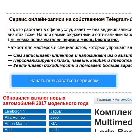
Сервис онлайн-записи на собственном Telegram-
Тот, кто работает в сфере услуг, знает — без ведения запис
визитах тоже. Нашли самый бюджетный и оптимальный вар
Для новых пользователей
первый месяц бесплатно
.
Чат-бот для мастеров и специалистов, который упрощает ве
—
Сам записывает клиентов и напоминает им о визит
—
Персонализирует скидки, чаевые, кэшбэк и предопл
—
Увеличивает доходимость и помогает больше зар
Начать пользоваться сервисом
Обновился каталог новых
Главная
>
Автомоби
автомобилей 2017 модельного года
Комплект
Lamborghini
Jaguar
Alfa Romeo
Jeep
Multimed
Aston Martin
KIA
Audi
Lada