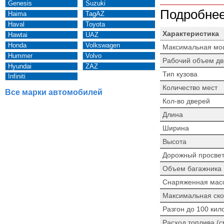
Genesis
Suzuki
Подробнее
Haima
TagAZ
Haval
Toyota
Характеристика
Hawtai
UAZ
Honda
Volkswagen
Максимальная мо
Hummer
Volvo
Рабочий объем дв
Hyundai
ZAZ
Тип кузова
Infiniti
Количество мест
Все марки автомобилей
Кол-во дверей
Длина
Ширина
Высота
Дорожный просве
Объем багажника
Снаряженная мас
Максимальная ско
Разгон до 100 кил
Расход топлива (