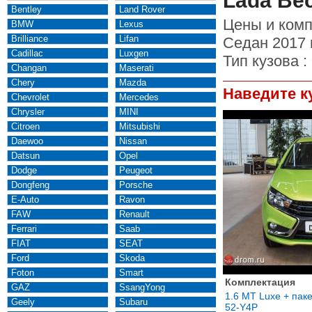
Lada Ве
Bentley
Land Rover
Цены и комп
BMW
Lexus
Brilliance
Lifan
Седан 2017 
Cadillac
Luxgen
Тип кузова :
Changan
Maserati
Chery
Mazda
Наведите к
Chevrolet
Mercedes
Chrysler
MINI
Citroen
Mitsubishi
Daewoo
Nissan
Datsun
Opel
Dodge
Peugeot
Dongfeng
Porsche
E-Auto
Ravon
FAW
Renault
Ferrari
Saab
FIAT
SEAT
Ford
Skoda
Foton
Smart
Комплектация
GAZ
SsangYong
1.6 MT Luxe + пак
Geely
Subaru
52-Y4P