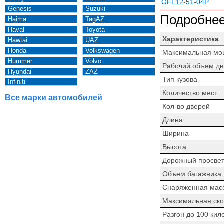
GFL12-51-04P
Genesis
Suzuki
Подробнее
Haima
TagAZ
Haval
Toyota
Характеристика
Hawtai
UAZ
Honda
Volkswagen
Максимальная мо
Hummer
Volvo
Рабочий объем дв
Hyundai
ZAZ
Тип кузова
Infiniti
Количество мест
Все марки автомобилей
Кол-во дверей
Длина
Ширина
Высота
Дорожный просве
Объем багажника
Снаряженная мас
Максимальная ско
Разгон до 100 кил