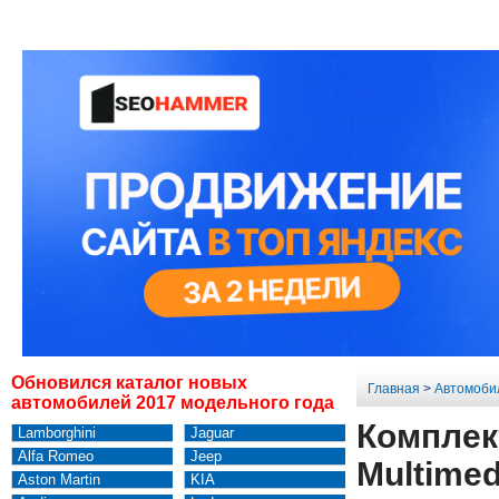
Обновился каталог новых
Главная
>
Автомоби
автомобилей 2017 модельного года
Комплек
Lamborghini
Jaguar
Alfa Romeo
Jeep
Multimed
Aston Martin
KIA