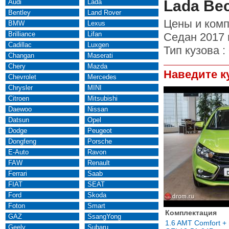
Lada Ве
Audi
Lada
Bentley
Land Rover
Цены и комп
BMW
Lexus
Brilliance
Lifan
Седан 2017 
Cadillac
Luxgen
Тип кузова :
Changan
Maserati
Chery
Mazda
Наведите к
Chevrolet
Mercedes
Chrysler
MINI
Citroen
Mitsubishi
Daewoo
Nissan
Datsun
Opel
Dodge
Peugeot
Dongfeng
Porsche
E-Auto
Ravon
FAW
Renault
Ferrari
Saab
FIAT
SEAT
Ford
Skoda
Foton
Smart
Комплектация
GAZ
SsangYong
1.6 AMT Comfort + 
Geely
Subaru