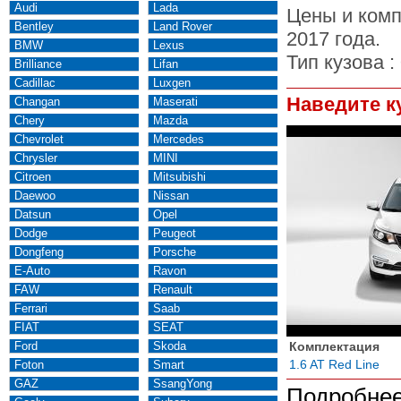
Audi
Lada
Цены и комп
Bentley
Land Rover
2017 года.
BMW
Lexus
Тип кузова :
Brilliance
Lifan
Cadillac
Luxgen
Наведите к
Changan
Maserati
Chery
Mazda
Chevrolet
Mercedes
Chrysler
MINI
Citroen
Mitsubishi
Daewoo
Nissan
Datsun
Opel
Dodge
Peugeot
Dongfeng
Porsche
E-Auto
Ravon
FAW
Renault
Ferrari
Saab
FIAT
SEAT
Ford
Skoda
Комплектация
1.6 AT Red Line
Foton
Smart
GAZ
SsangYong
Подробнее