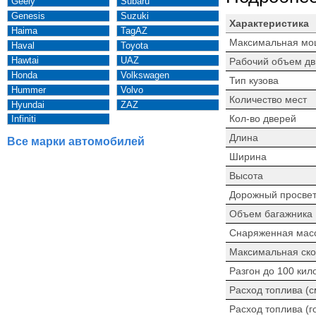
Geely
Subaru
Genesis
Suzuki
Характеристика
Haima
TagAZ
Максимальная мо
Haval
Toyota
Hawtai
UAZ
Рабочий объем дв
Honda
Volkswagen
Тип кузова
Hummer
Volvo
Количество мест
Hyundai
ZAZ
Кол-во дверей
Infiniti
Длина
Все марки автомобилей
Ширина
Высота
Дорожный просве
Объем багажника
Снаряженная мас
Максимальная ско
Разгон до 100 кил
Расход топлива (
Расход топлива (г