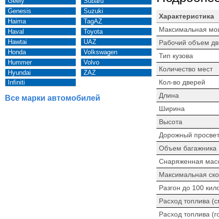
Geely
Subaru
Genesis
Suzuki
Характеристика
Haima
TagAZ
Максимальная мо
Haval
Toyota
Hawtai
UAZ
Рабочий объем дв
Honda
Volkswagen
Тип кузова
Hummer
Volvo
Количество мест
Hyundai
ZAZ
Кол-во дверей
Infiniti
Длина
Все марки автомобилей
Ширина
Высота
Дорожный просве
Объем багажника
Снаряженная мас
Максимальная ско
Разгон до 100 кил
Расход топлива (
Расход топлива (г