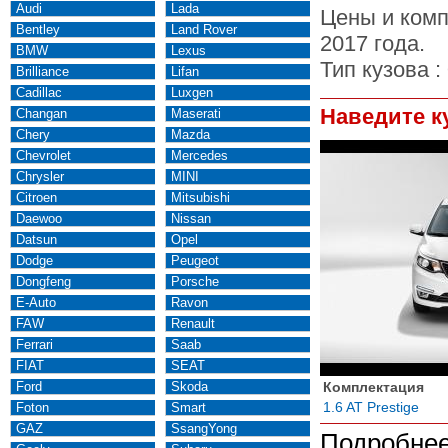
Audi
Lada
Цены и комп
Bentley
Land Rover
2017 года.
BMW
Lexus
Тип кузова :
Brilliance
Lifan
Cadillac
Luxgen
Наведите к
Changan
Maserati
Chery
Mazda
Chevrolet
Mercedes
Chrysler
MINI
Citroen
Mitsubishi
Daewoo
Nissan
Datsun
Opel
Dodge
Peugeot
Dongfeng
Porsche
E-Auto
Ravon
FAW
Renault
Ferrari
Saab
FIAT
SEAT
Ford
Skoda
Комплектация
1.6 AT Prestige
Foton
Smart
GAZ
SsangYong
Подробнее