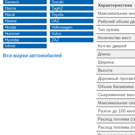
Genesis
Suzuki
Характеристика
Haima
TagAZ
Максимальная мо
Haval
Toyota
Hawtai
UAZ
Рабочий объем дв
Honda
Volkswagen
Тип кузова
Hummer
Volvo
Количество мест
Hyundai
ZAZ
Кол-во дверей
Infiniti
Длина
Все марки автомобилей
Ширина
Высота
Дорожный просве
Объем багажника
Снаряженная мас
Максимальная ско
Разгон до 100 кил
Расход топлива (
Расход топлива (г