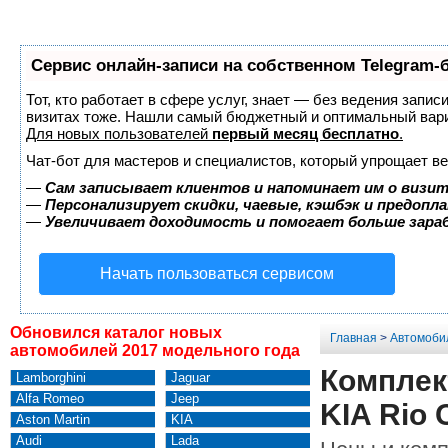
Сервис онлайн-записи на собственном Telegram-
Тот, кто работает в сфере услуг, знает — без ведения запис
визитах тоже. Нашли самый бюджетный и оптимальный вар
Для новых пользователей
первый месяц бесплатно
.
Чат-бот для мастеров и специалистов, который упрощает ве
—
Сам записывает клиентов и напоминает им о визит
—
Персонализирует скидки, чаевые, кэшбэк и предопл
—
Увеличивает доходимость и помогает больше зар
Начать пользоваться сервисом
Обновился каталог новых
Главная
>
Автомоби
автомобилей 2017 модельного года
Комплек
Lamborghini
Jaguar
Alfa Romeo
Jeep
KIA Rio 
Aston Martin
KIA
Audi
Lada