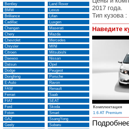
Цены и комп
Bentley
Land Rover
2017 года.
BMW
Lexus
Тип кузова :
Brilliance
Lifan
Cadillac
Luxgen
Наведите к
Changan
Maserati
Chery
Mazda
Chevrolet
Mercedes
Chrysler
MINI
Citroen
Mitsubishi
Daewoo
Nissan
Datsun
Opel
Dodge
Peugeot
Dongfeng
Porsche
E-Auto
Ravon
FAW
Renault
Ferrari
Saab
FIAT
SEAT
Ford
Skoda
Комплектация
1.6 AT Premium
Foton
Smart
GAZ
SsangYong
Подробнее
Geely
Subaru