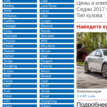
Audi
Lada
Цены и комп
Bentley
Land Rover
Седан 2017 
BMW
Lexus
Тип кузова :
Brilliance
Lifan
Cadillac
Luxgen
Наведите к
Changan
Maserati
Chery
Mazda
Chevrolet
Mercedes
Chrysler
MINI
Citroen
Mitsubishi
Daewoo
Nissan
Datsun
Opel
Dodge
Peugeot
Dongfeng
Porsche
E-Auto
Ravon
FAW
Renault
Ferrari
Saab
FIAT
SEAT
Ford
Skoda
Комплектация
2.4 AT Luxe
Foton
Smart
GAZ
SsangYong
Подробнее
Geely
Subaru