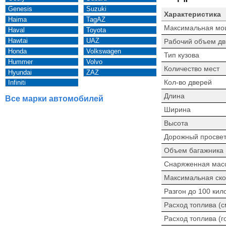
Genesis
Suzuki
Характеристика
Haima
TagAZ
Максимальная мо
Haval
Toyota
Hawtai
UAZ
Рабочий объем дв
Honda
Volkswagen
Тип кузова
Hummer
Volvo
Количество мест
Hyundai
ZAZ
Кол-во дверей
Infiniti
Длина
Все марки автомобилей
Ширина
Высота
Дорожный просве
Объем багажника
Снаряженная мас
Максимальная ско
Разгон до 100 кил
Расход топлива (
Расход топлива (г