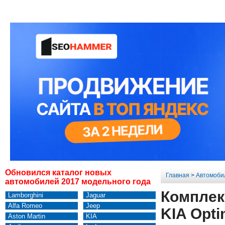
Обновился каталог новых
Главная
>
Автомоби
автомобилей 2017 модельного года
Комплек
Lamborghini
Jaguar
Alfa Romeo
Jeep
KIA Opt
Aston Martin
KIA