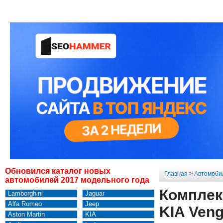
Обновился каталог новых
Главная
>
Автомоби
автомобилей 2017 модельного года
Комплек
Lamborghini
Jaguar
Alfa Romeo
Jeep
KIA Veng
Aston Martin
KIA