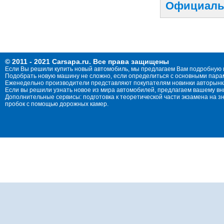
Официальн
© 2011 - 2021 Carsapa.ru. Все права защищены
Если Вы решили купить новый автомобиль, мы предлагаем Вам подробную 
Подобрать новую машину не сложно, если определиться с основными параме
Еженедельно производители представляют покупателям новинки авторынка
Если вы решили узнать новое из мира автомобилей, предлагаем вашему в
Дополнительные сервисы: подготовка к теоретической части экзамена на 
пробок с помощью дорожных камер.