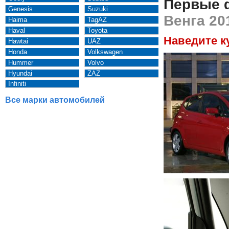
Первые 
Genesis
Suzuki
Венга 20
Haima
TagAZ
Haval
Toyota
Наведите к
Hawtai
UAZ
Honda
Volkswagen
Hummer
Volvo
Hyundai
ZAZ
Infiniti
Все марки автомобилей