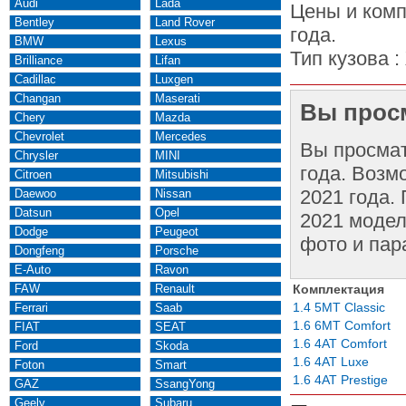
Audi
Lada
Цены и комп
Bentley
Land Rover
года.
BMW
Lexus
Тип кузова :
Brilliance
Lifan
Cadillac
Luxgen
Changan
Maserati
Вы просм
Chery
Mazda
Chevrolet
Mercedes
Вы просма
Chrysler
MINI
года. Возм
Citroen
Mitsubishi
2021 года.
Daewoo
Nissan
Datsun
Opel
2021 модел
Dodge
Peugeot
фото и пар
Dongfeng
Porsche
E-Auto
Ravon
FAW
Renault
Комплектация
1.4 5MT Classic
Ferrari
Saab
1.6 6MT Comfort
FIAT
SEAT
1.6 4AT Comfort
Ford
Skoda
1.6 4AT Luxe
Foton
Smart
1.6 4AT Prestige
GAZ
SsangYong
Geely
Subaru