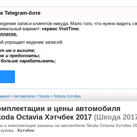
м Telegram-боте
 ведения записи клиентов никуда. Мало того, что нужно видеть с
тимальный вариант:
сервис VisitTime.
сплатно
.
ый упрощает ведение записей:
т им о визите;
эк и предоплаты;
 больше зарабатывать;
авная
>
Автомобили
>
Skoda
>
Octavia Хэтчбек
омплектации и цены автомобиля
oda Octavia Хэтчбек 2017
(Шкода 2017
ы и комплектации указаны на автомобили Skoda Octavia Хэтчбек 20
 кузова :
Хэтчбек