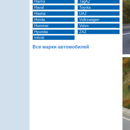
Haima
TagAZ
Haval
Toyota
Hawtai
UAZ
Honda
Volkswagen
Hummer
Volvo
Hyundai
ZAZ
Infiniti
Все марки автомобилей