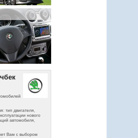
тчбек
втомобилей
: тип двигателя,
эксплуатации нового
аций автомобиля,
ет Вам с выбором