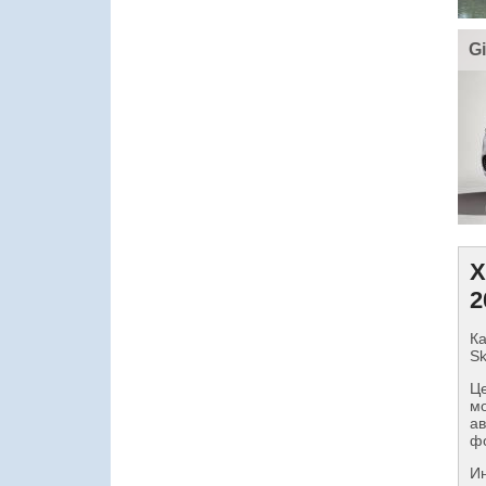
Gi
Х
2
Ка
Sk
Це
мо
ав
фо
И