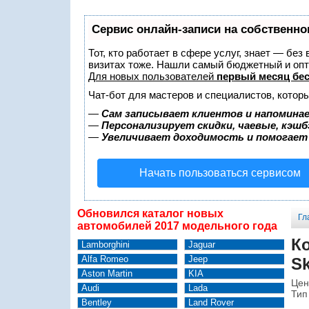
Сервис онлайн-записи на собственно
Тот, кто работает в сфере услуг, знает — без
визитах тоже. Нашли самый бюджетный и оп
Для новых пользователей
первый месяц бе
Чат-бот для мастеров и специалистов, котор
—
Сам записывает клиентов и напоминае
—
Персонализирует скидки, чаевые, кэшб
—
Увеличивает доходимость и помогает
Начать пользоваться сервисом
Обновился каталог новых
Гл
автомобилей 2017 модельного года
К
Lamborghini
Jaguar
Alfa Romeo
Jeep
Sk
Aston Martin
KIA
Цен
Audi
Lada
Тип
Bentley
Land Rover