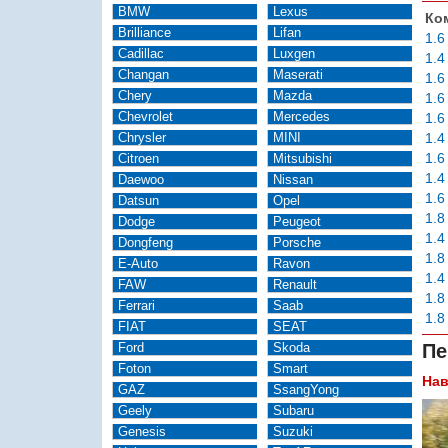
BMW
Lexus
Ко
Brilliance
Lifan
1.6
Cadillac
Luxgen
1.4
Changan
Maserati
1.6
Chery
Mazda
1.6
Chevrolet
Mercedes
1.6
Chrysler
MINI
1.4
1.6
Citroen
Mitsubishi
1.4
Daewoo
Nissan
1.6
Datsun
Opel
1.8
Dodge
Peugeot
1.4
Dongfeng
Porsche
1.8
E-Auto
Ravon
1.4
FAW
Renault
1.8
Ferrari
Saab
1.8
FIAT
SEAT
Ford
Skoda
Пе
Foton
Smart
Нав
GAZ
SsangYong
Geely
Subaru
Genesis
Suzuki