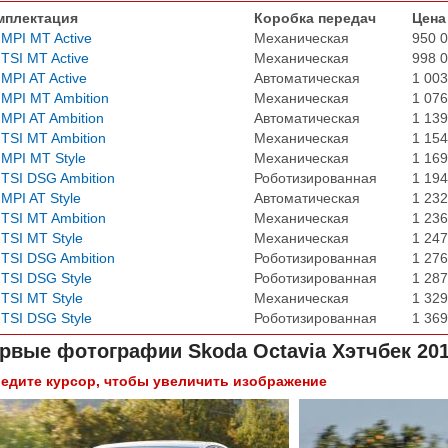
мплектация
Коробка передач
Цена
 MPI MT Active
Механическая
950 0
 TSI MT Active
Механическая
998 0
 MPI AT Active
Автоматическая
1 003
 MPI MT Ambition
Механическая
1 076
 MPI AT Ambition
Автоматическая
1 139
 TSI MT Ambition
Механическая
1 154
 MPI MT Style
Механическая
1 169
 TSI DSG Ambition
Роботизированная
1 194
 MPI AT Style
Автоматическая
1 232
 TSI MT Ambition
Механическая
1 236
 TSI MT Style
Механическая
1 247
 TSI DSG Ambition
Роботизированная
1 276
 TSI DSG Style
Роботизированная
1 287
 TSI MT Style
Механическая
1 329
 TSI DSG Style
Роботизированная
1 369
рвые фотографии
Skoda Octavia Хэтчбек 20
едите курсор, чтобы увеличить изображение