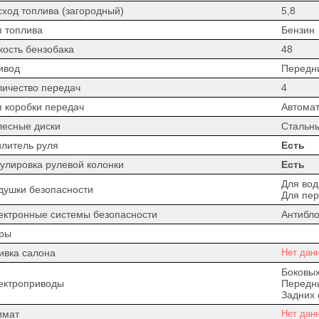
сход топлива (загородный)
5,8
п топлива
Бензин
кость бензобака
48
ивод
Передн
личество передач
4
п коробки передач
Автомат
лесные диски
Стальн
илитель руля
Есть
гулировка рулевой колонки
Есть
Для вод
душки безопасности
Для пер
ектронные системы безопасности
Антибло
ры
ивка салона
Нет дан
Боковых
ектроприводы
Передни
Задних 
имат
Нет дан