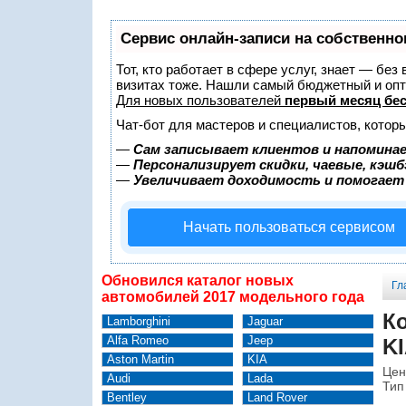
Сервис онлайн-записи на собственно
Тот, кто работает в сфере услуг, знает — без
визитах тоже. Нашли самый бюджетный и оп
Для новых пользователей
первый месяц бе
Чат-бот для мастеров и специалистов, котор
—
Сам записывает клиентов и напоминае
—
Персонализирует скидки, чаевые, кэшб
—
Увеличивает доходимость и помогает
Начать пользоваться сервисом
Обновился каталог новых
Гл
автомобилей 2017 модельного года
Ко
Lamborghini
Jaguar
Alfa Romeo
Jeep
KI
Aston Martin
KIA
Цен
Audi
Lada
Тип
Bentley
Land Rover