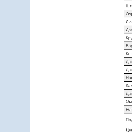
Шт
Ох
Лю
Да
Кр
Бо
Ко
Да
Дат
На
Ка
Да
Ом
Ре
По
Це