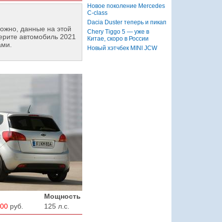
Новое поколение Mercedes
C-class
Dacia Duster теперь и пикап
ожно, данные на этой
Chery Tiggo 5 — уже в
ерите автомобиль 2021
Китае, скоро в России
ами.
Новый хэтчбек MINI JCW
Мощность
900
руб.
125 л.с.