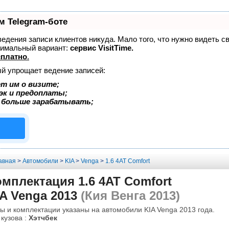
м Telegram-боте
 ведения записи клиентов никуда. Мало того, что нужно видеть с
тимальный вариант:
сервис VisitTime.
сплатно
.
ый упрощает ведение записей:
т им о визите;
эк и предоплаты;
 больше зарабатывать;
авная
>
Автомобили
>
KIA
>
Venga
>
1.6 4AT Comfort
мплектация 1.6 4AT Comfort
A Venga 2013
(Кия Венга 2013)
ы и комплектации указаны на автомобили KIA Venga 2013 года.
 кузова :
Хэтчбек