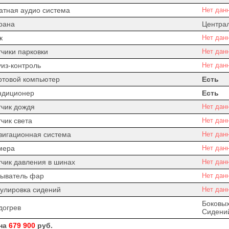
атная аудио система
Нет дан
рана
Центра
к
Нет дан
тчики парковки
Нет дан
уиз-контроль
Нет дан
ртовой компьютер
Есть
ндиционер
Есть
тчик дождя
Нет дан
чик света
Нет дан
вигационная система
Нет дан
мера
Нет дан
тчик давления в шинах
Нет дан
ыватель фар
Нет дан
гулировка сидений
Нет дан
Боковых
догрев
Сидени
на
679 900
руб.