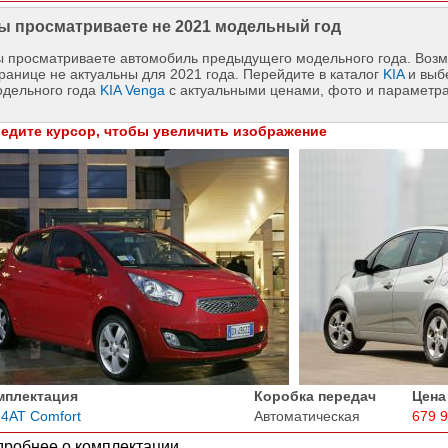
ы просматриваете не 2021 модельный год
 просматриваете автомобиль предыдущего модельного года. Возм
ранице не актуальны для 2021 года. Перейдите в каталог
KIA
и выб
одельного года
KIA Venga
с актуальными ценами, фото и параметр
едите курсор, чтобы увеличить изображение
мплектация
Коробка передач
Цена
 4AT Comfort
Автоматическая
679 
робнее о комплектации