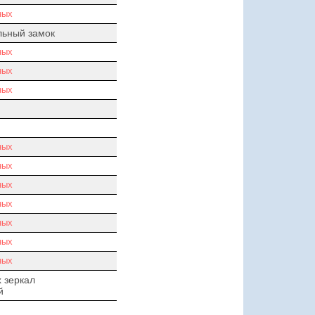
ных
льный замок
ных
ных
ных
ных
ных
ных
ных
ных
ных
ных
 зеркал
й