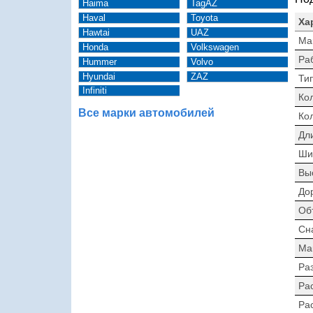
Haima
TagAZ
Haval
Toyota
Ха
Hawtai
UAZ
Ма
Honda
Volkswagen
Ра
Hummer
Volvo
Hyundai
ZAZ
Тип
Infiniti
Ко
Все марки автомобилей
Ко
Дл
Ши
Вы
До
Об
Сн
Ма
Раз
Ра
Ра