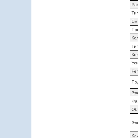
Ра
Ти
Ем
Пр
Ко
Ти
Ко
Ус
Ре
По
Эл
Фа
Об
Эл
Кл