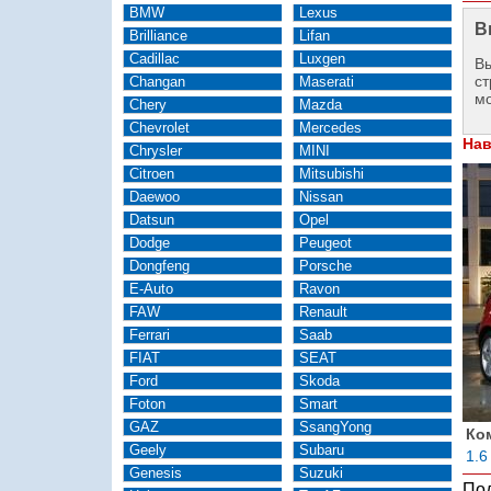
BMW
Lexus
В
Brilliance
Lifan
Cadillac
Luxgen
Вы
ст
Changan
Maserati
м
Chery
Mazda
Chevrolet
Mercedes
Нав
Chrysler
MINI
Citroen
Mitsubishi
Daewoo
Nissan
Datsun
Opel
Dodge
Peugeot
Dongfeng
Porsche
E-Auto
Ravon
FAW
Renault
Ferrari
Saab
FIAT
SEAT
Ford
Skoda
Foton
Smart
GAZ
SsangYong
Ко
Geely
Subaru
1.6
Genesis
Suzuki
Под