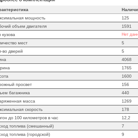
рактеристика
Наличи
ксимальная мощность
125
бочий объем двигателя
1591
 кузова
Нет дан
личество мест
5
л-во дверей
5
ина
4068
рина
1765
сота
1600
рожный просвет
156
ъем багажника
440
аряженная масса
1269
ксимальная скорость
178
гон до 100 километров в час
12,2
сход топлива (смешанный)
7
сход топлива (городской)
9