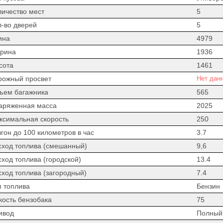
личество мест
5
л-во дверей
5
ина
4979
рина
1936
сота
1461
рожный просвет
Нет дан
ъем багажника
565
аряженная масса
2025
ксимальная скорость
250
гон до 100 километров в час
3.7
сход топлива (смешанный)
9,6
сход топлива (городской)
13.4
сход топлива (загородный)
7.4
п топлива
Бензин
кость бензобака
75
ивод
Полный