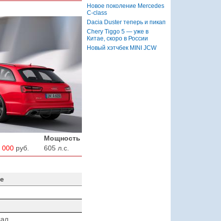
Новое поколение Mercedes
C-class
Dacia Duster теперь и пикап
Chery Tiggo 5 — уже в
Китае, скоро в России
Новый хэтчбек MINI JCW
Мощность
 000
руб.
605 л.с.
е
сал