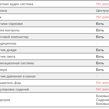
атная аудио система
Нет дан
рана
Центра
к
Нет дан
тчики парковки
Есть
уиз-контроль
Есть
ртовой компьютер
Есть
ндиционер
-
тчик дождя
Есть
чик света
Есть
вигационная система
Есть
мера
Есть
тчик давления в шинах
-
ыватель фар
Нет дан
гулировка сидений
Нет дан
Боковых
догрев
Сидени
Боковых