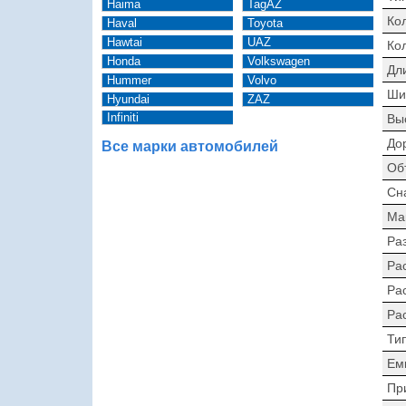
Haima
TagAZ
Ко
Haval
Toyota
Hawtai
UAZ
Ко
Honda
Volkswagen
Дл
Hummer
Volvo
Ши
Hyundai
ZAZ
Infiniti
Вы
До
Все марки автомобилей
Об
Сн
Ма
Раз
Ра
Ра
Ра
Ти
Ем
Пр