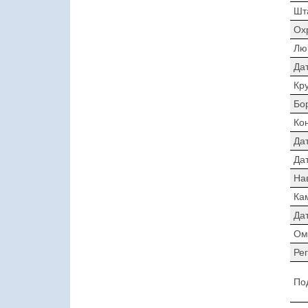
Шт
Ох
Лю
Да
Кр
Бо
Ко
Да
Дат
На
Ка
Да
Ом
Ре
По