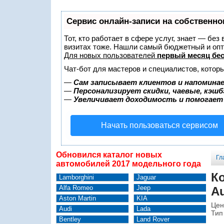
Сервис онлайн-записи на собственно
Тот, кто работает в сфере услуг, знает — без
визитах тоже. Нашли самый бюджетный и оп
Для новых пользователей
первый месяц бе
Чат-бот для мастеров и специалистов, котор
—
Сам записывает клиентов и напоминае
—
Персонализирует скидки, чаевые, кэшб
—
Увеличивает доходимость и помогает
Начать пользоваться сервисом
Обновился каталог новых
Гл
автомобилей 2017 модельного года
Ко
Lamborghini
Jaguar
Alfa Romeo
Jeep
A
Aston Martin
KIA
Цен
Audi
Lada
Тип
Bentley
Land Rover