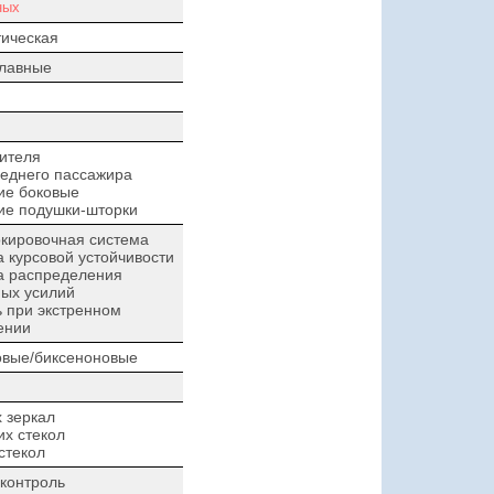
ных
ическая
плавные
ителя
еднего пассажира
ие боковые
ие подушки-шторки
кировочная система
 курсовой устойчивости
а распределения
ых усилий
 при экстренном
ении
овые/биксеноновые
 зеркал
х стекол
стекол
контроль