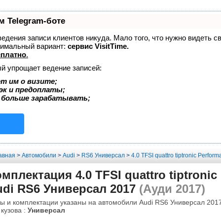
м Telegram-боте
 ведения записи клиентов никуда. Мало того, что нужно видеть с
тимальный вариант:
сервис VisitTime.
сплатно
.
ый упрощает ведение записей:
т им о визите;
эк и предоплаты;
 больше зарабатывать;
авная
>
Автомобили
>
Audi
>
RS6 Универсал
>
4.0 TFSI quattro tiptronic Perfor
мплектация 4.0 TFSI quattro tiptronic
udi RS6 Универсал 2017
(Ауди 2017)
ы и комплектации указаны на автомобили Audi RS6 Универсал 2017
 кузова :
Универсал