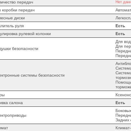
личество передач
Нет дан
п коробки передач
Автомат
лесные диски
Легкос
илитель руля
Есть
гулировка рулевой колонки
Есть
Для вод
Для пер
душки безопасности
Передн
Передн
Антибло
Система
Систем
ектронные системы безопасности
тормозн
Помощь
тормож
ры
Ксенон
ивка салона
Есть
Боковых
ектроприводы
Передни
Задних 
имат
Климат-