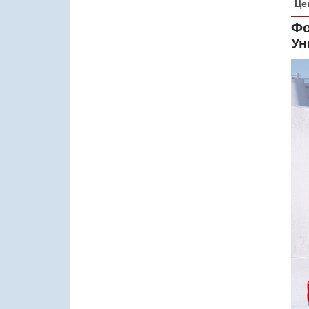
Це
Фо
Ун