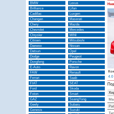
BMW
Lexus
Нав
Brilliance
Lifan
Cadillac
Luxgen
Changan
Maserati
Chery
Mazda
Chevrolet
Mercedes
Chrysler
MINI
Citroen
Mitsubishi
Daewoo
Nissan
Datsun
Opel
Dodge
Peugeot
Dongfeng
Porsche
E-Auto
Ravon
Ко
FAW
Renault
4.0
Ferrari
Saab
FIAT
SEAT
Под
Ford
Skoda
Ха
Foton
Smart
GAZ
SsangYong
Ма
Geely
Subaru
Ра
Genesis
Suzuki
Тип