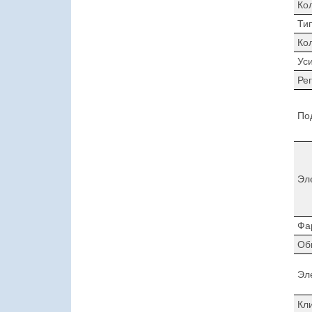
Ко
Ти
Ко
Ус
Ре
По
Эл
Фа
Об
Эл
Кл