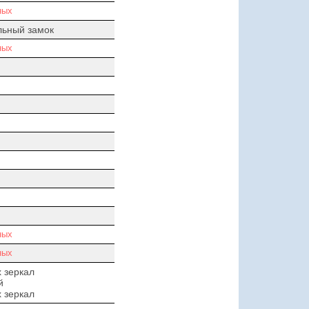
ных
льный замок
ных
ных
ных
 зеркал
й
 зеркал