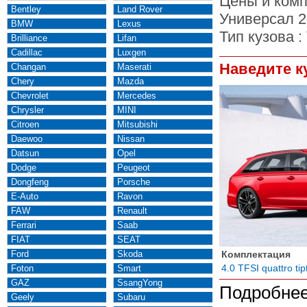
Цены и комп
Bentley
Land Rover
Универсал 2
BMW
Lexus
Тип кузова :
Brilliance
Lifan
Cadillac
Luxgen
Наведите к
Changan
Maserati
Chery
Mazda
Chevrolet
Mercedes
Chrysler
MINI
Citroen
Mitsubishi
Daewoo
Nissan
Datsun
Opel
Dodge
Peugeot
Dongfeng
Porsche
E-Auto
Ravon
FAW
Renault
Ferrari
Saab
FIAT
SEAT
Ford
Skoda
Комплектация
4.0 TFSI quattro tip
Foton
Smart
GAZ
SsangYong
Подробнее
Geely
Subaru