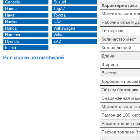
Genesis
Suzuki
Характеристика
Haima
TagAZ
Максимальная мо
Haval
Toyota
Hawtai
UAZ
Рабочий объем дв
Honda
Volkswagen
Тип кузова
Hummer
Volvo
Количество мест
Hyundai
ZAZ
Кол-во дверей
Infiniti
Длина
Все марки автомобилей
Ширина
Высота
Дорожный просве
Объем багажника
Снаряженная мас
Максимальная ско
Разгон до 100 кил
Расход топлива (
Расход топлива (г