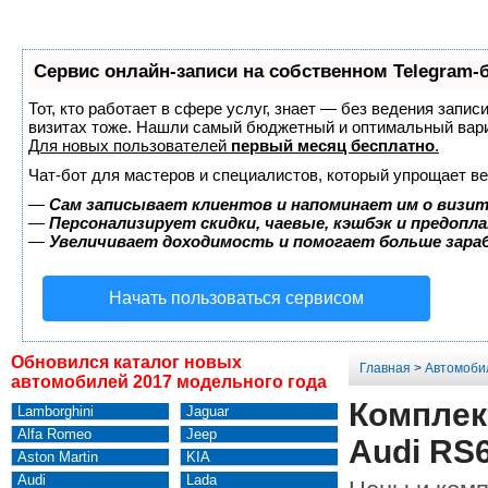
Сервис онлайн-записи на собственном Telegram-
Тот, кто работает в сфере услуг, знает — без ведения запис
визитах тоже. Нашли самый бюджетный и оптимальный вар
Для новых пользователей
первый месяц бесплатно
.
Чат-бот для мастеров и специалистов, который упрощает ве
—
Сам записывает клиентов и напоминает им о визит
—
Персонализирует скидки, чаевые, кэшбэк и предопл
—
Увеличивает доходимость и помогает больше зар
Начать пользоваться сервисом
Обновился каталог новых
Главная
>
Автомоби
автомобилей 2017 модельного года
Комплект
Lamborghini
Jaguar
Alfa Romeo
Jeep
Audi RS
Aston Martin
KIA
Audi
Lada