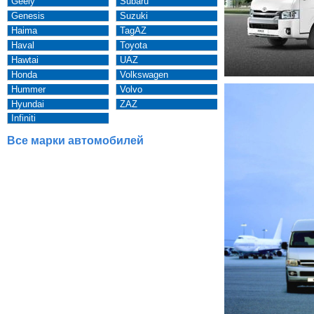
Geely
Subaru
Genesis
Suzuki
Haima
TagAZ
Haval
Toyota
Hawtai
UAZ
Honda
Volkswagen
Hummer
Volvo
Hyundai
ZAZ
Infiniti
Все марки автомобилей