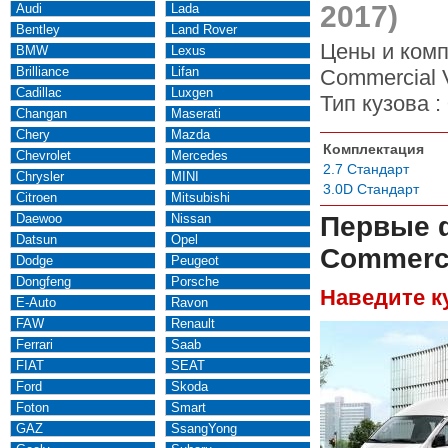
2017)
Audi
Lada
Bentley
Land Rover
Цены и комп
BMW
Lexus
Brilliance
Lifan
Commercial 
Cadillac
Luxgen
Тип кузова :
Changan
Maserati
Chery
Mazda
Комплектация
Chevrolet
Mercedes
2.7 Стандарт
Chrysler
MINI
3.0D Стандарт
Citroen
Mitsubishi
Daewoo
Nissan
Первые 
Datsun
Opel
Commerci
Dodge
Peugeot
Dongfeng
Porsche
Наведите к
E-Auto
Ravon
FAW
Renault
Ferrari
Saab
FIAT
SEAT
Ford
Skoda
Foton
Smart
GAZ
SsangYong