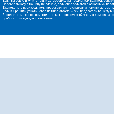
Если Вы решили купить новый автомобиль, мы предлагаем Вам подробную 
Подобрать новую машину не сложно, если определиться с основными параме
Еженедельно производители представляют покупателям новинки авторынка
Если вы решили узнать новое из мира автомобилей, предлагаем вашему в
Дополнительные сервисы: подготовка к теоретической части экзамена на 
пробок с помощью дорожных камер.