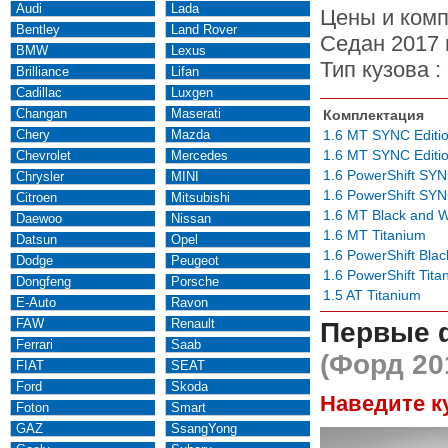
Audi
Lada
Цены и комп
Bentley
Land Rover
Седан 2017 
BMW
Lexus
Тип кузова :
Brilliance
Lifan
Cadillac
Luxgen
Changan
Maserati
Комплектация
Chery
Mazda
1.6 MT SYNC Editi
1.6 MT SYNC Editi
Chevrolet
Mercedes
1.6 PowerShift SYN
Chrysler
MINI
1.6 PowerShift SYN
Citroen
Mitsubishi
1.6 MT Black and W
Daewoo
Nissan
1.6 MT Titanium
Datsun
Opel
1.6 PowerShift Bla
Dodge
Peugeot
1.6 PowerShift Tita
Dongfeng
Porsche
1.5 AT Titanium
E-Auto
Ravon
FAW
Renault
Первые 
Ferrari
Saab
(Форд 20
FIAT
SEAT
Ford
Skoda
Наведите к
Foton
Smart
GAZ
SsangYong