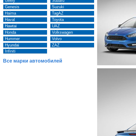
Geely
Subaru
Genesis
Suzuki
Haima
TagAZ
Haval
Toyota
Hawtai
UAZ
Honda
Volkswagen
Hummer
Volvo
Hyundai
ZAZ
Infiniti
Все марки автомобилей