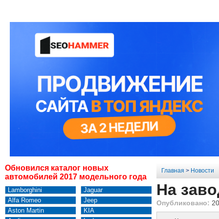
Обновился каталог новых
Главная
>
Новости
автомобилей 2017 модельного года
На заво
Lamborghini
Jaguar
Alfa Romeo
Jeep
Опубликовано:
20
Aston Martin
KIA