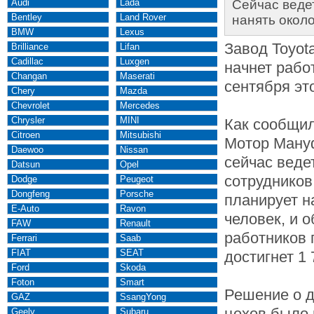
Audi
Lada
Сейчас веде
Bentley
Land Rover
нанять около
BMW
Lexus
Завод Toyot
Brilliance
Lifan
Cadillac
Luxgen
начнет рабо
Changan
Maserati
сентября это
Chery
Mazda
Chevrolet
Mercedes
Chrysler
MINI
Как сообщи
Citroen
Mitsubishi
Мотор Ману
Daewoo
Nissan
сейчас веде
Datsun
Opel
сотрудников
Dodge
Peugeot
Dongfeng
Porsche
планирует н
E-Auto
Ravon
человек, и 
FAW
Renault
работников 
Ferrari
Saab
FIAT
SEAT
достигнет 1 
Ford
Skoda
Foton
Smart
Решение о 
GAZ
SsangYong
цехов было 
Geely
Subaru