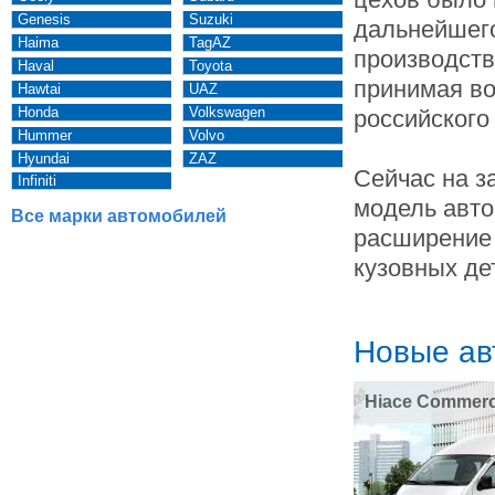
Genesis
Suzuki
дальнейшег
Haima
TagAZ
производств
Haval
Toyota
принимая во
Hawtai
UAZ
Honda
Volkswagen
российского
Hummer
Volvo
Hyundai
ZAZ
Сейчас на з
Infiniti
модель авто 
Все марки автомобилей
расширение 
кузовных де
Новые ав
Hiace Commerc