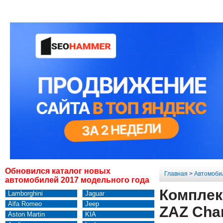
Обновился каталог новых
Главная
>
Автомоби
автомобилей 2017 модельного года
Комплек
Lamborghini
Jaguar
Alfa Romeo
Jeep
ZAZ Cha
Aston Martin
KIA