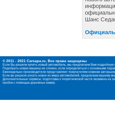
информации
официальн
Шанс Седан
Официаль
© 2011 - 2021 Carsapa.ru. Все права защищены
Если Вы решили купить новый автомобиль, мы предлагаем Вам подробную 
Подобрать новую машину не сложно, если определиться с основными параме
Еженедельно производители представляют покупателям новинки авторынка
Если вы решили узнать новое из мира автомобилей, предлагаем вашему в
Дополнительные сервисы: подготовка к теоретической части экзамена на 
пробок с помощью дорожных камер.