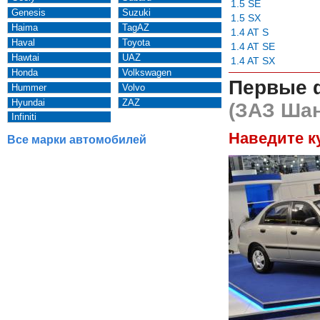
1.5 SE
Genesis
Suzuki
1.5 SX
Haima
TagAZ
1.4 AT S
Haval
Toyota
1.4 AT SE
Hawtai
UAZ
1.4 AT SX
Honda
Volkswagen
Первые 
Hummer
Volvo
Hyundai
ZAZ
(ЗАЗ Шан
Infiniti
Наведите к
Все марки автомобилей