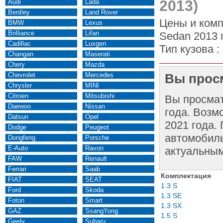
2013)
Audi
Lada
Bentley
Land Rover
Цены и комп
BMW
Lexus
Brilliance
Lifan
Sedan 2013 
Cadillac
Luxgen
Тип кузова :
Changan
Maserati
Chery
Mazda
Chevrolet
Mercedes
Вы просм
Chrysler
MINI
Citroen
Mitsubishi
Вы просма
Daewoo
Nissan
года. Возм
Datsun
Opel
2021 года.
Dodge
Peugeot
автомобиль
Dongfeng
Porsche
E-Auto
Ravon
актуальным
FAW
Renault
Ferrari
Saab
Комплектация
FIAT
SEAT
1.3 S
Ford
Skoda
1.3 SE
Foton
Smart
1.3 SX
GAZ
SsangYong
1.5 S
Geely
Subaru