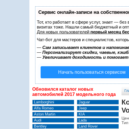
Сервис онлайн-записи на собственно
Тот, кто работает в сфере услуг, знает — без
визитах тоже. Нашли самый бюджетный и оп
Для новых пользователей
первый месяц бе
Чат-бот для мастеров и специалистов, котор
—
Сам записывает клиентов и напоминае
—
Персонализирует скидки, чаевые, кэшб
—
Увеличивает доходимость и помогает
Начать пользоваться сервисом
Обновился каталог новых
Гл
автомобилей 2017 модельного года
Ко
Lamborghini
Jaguar
Alfa Romeo
Jeep
Vo
Aston Martin
KIA
Цен
Audi
Lada
Тип
Bentley
Land Rover