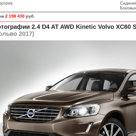
догрев
Сидени
Боковых
на
2 198 430
руб.
тографии 2.4 D4 AT AWD Kinetic
Volvo XC60 
ольво 2017)