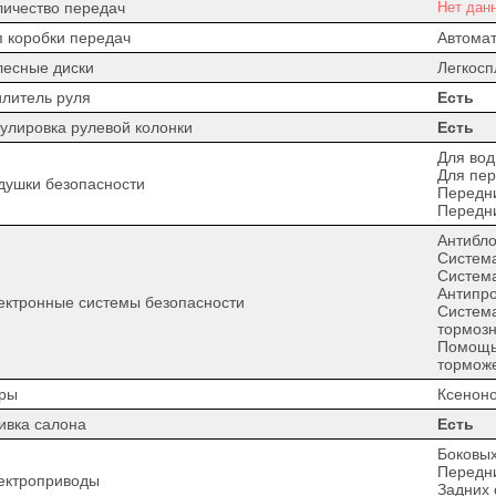
личество передач
Нет дан
п коробки передач
Автомат
лесные диски
Легкос
илитель руля
Есть
гулировка рулевой колонки
Есть
Для вод
Для пер
душки безопасности
Передн
Передн
Антибло
Система
Систем
Антипро
ектронные системы безопасности
Систем
тормозн
Помощь
тормож
ры
Ксенон
ивка салона
Есть
Боковых
Передни
ектроприводы
Задних 