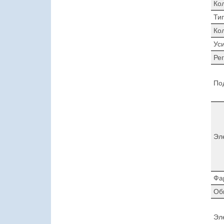
Ко
Ти
Ко
Ус
Ре
По
Эл
Фа
Об
Эл