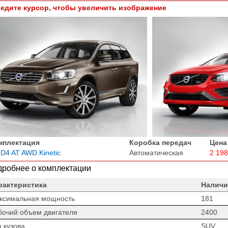
едите курсор, чтобы увеличить изображение
мплектация
Коробка передач
Цена
 D4 AT AWD Kinetic
Автоматическая
2 198
робнее о комплектации
рактеристика
Наличи
ксимальная мощность
181
бочий объем двигателя
2400
 кузова
SUV