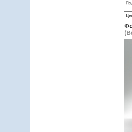
По
Це
Фо
(В