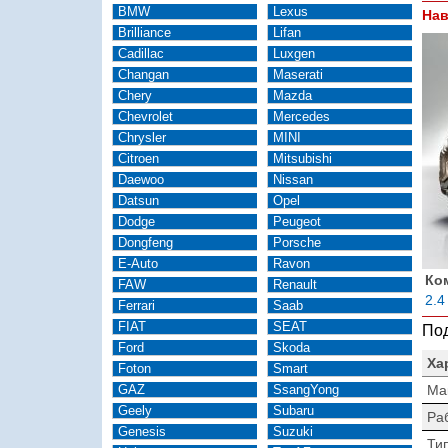
BMW
Lexus
Нав
Brilliance
Lifan
Cadillac
Luxgen
Changan
Maserati
Chery
Mazda
Chevrolet
Mercedes
Chrysler
MINI
Citroen
Mitsubishi
Daewoo
Nissan
Datsun
Opel
Dodge
Peugeot
Dongfeng
Porsche
E-Auto
Ravon
Ко
FAW
Renault
2.4
Ferrari
Saab
FIAT
SEAT
Под
Ford
Skoda
Ха
Foton
Smart
GAZ
SsangYong
Ма
Geely
Subaru
Ра
Genesis
Suzuki
Тип