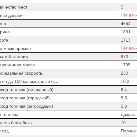
личество мест
5
л-во дверей
Нет дан
ина
4644
рина
1891
сота
1713
рожный просвет
Нет дан
ъем багажника
873
аряженная масса
1795
ксимальная скорость
230
гон до 100 километров в час
10.2
сход топлива (смешанный)
6,4
сход топлива (городской)
8.5
сход топлива (загородный)
5.3
п топлива
Дизель
кость бензобака
70
ивод
Полный