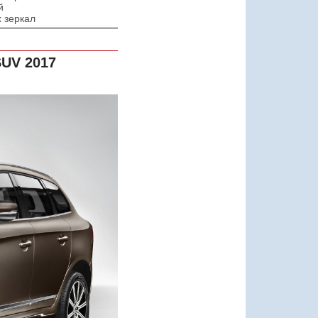
й
 зеркал
SUV 2017