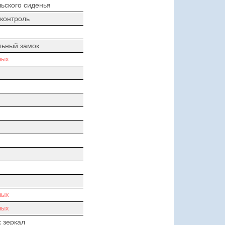
ьского сиденья
контроль
льный замок
ных
ных
ных
 зеркал