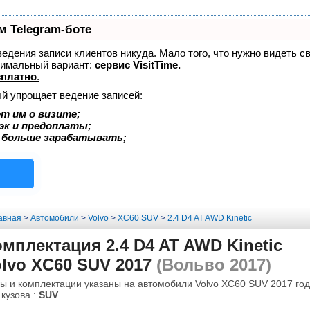
м Telegram-боте
 ведения записи клиентов никуда. Мало того, что нужно видеть с
тимальный вариант:
сервис VisitTime.
сплатно
.
ый упрощает ведение записей:
т им о визите;
эк и предоплаты;
 больше зарабатывать;
авная
>
Автомобили
>
Volvo
>
XC60 SUV
>
2.4 D4 AT AWD Kinetic
мплектация 2.4 D4 AT AWD Kinetic
lvo XC60 SUV 2017
(Вольво 2017)
ы и комплектации указаны на автомобили Volvo XC60 SUV 2017 год
 кузова :
SUV