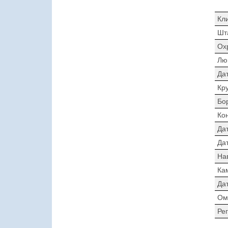
Кл
Шт
Ох
Лю
Да
Кр
Бо
Ко
Да
Дат
На
Ка
Да
Ом
Ре