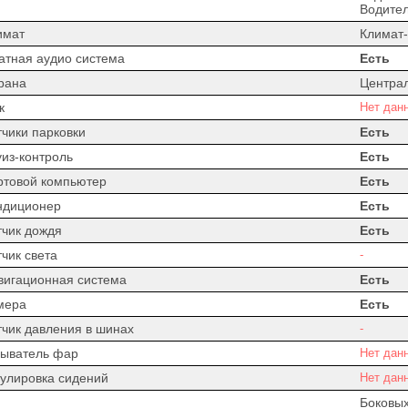
Водител
имат
Климат-
атная аудио система
Есть
рана
Центра
к
Нет дан
тчики парковки
Есть
уиз-контроль
Есть
ртовой компьютер
Есть
ндиционер
Есть
тчик дождя
Есть
чик света
-
вигационная система
Есть
мера
Есть
тчик давления в шинах
-
ыватель фар
Нет дан
гулировка сидений
Нет дан
Боковых