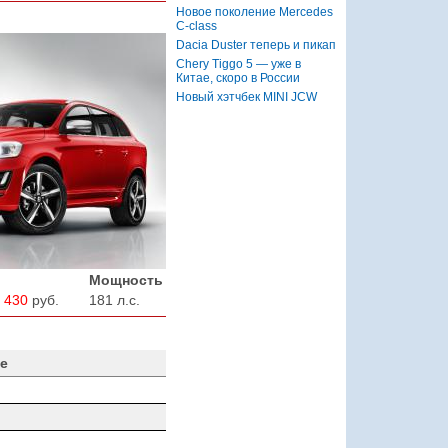
Новое поколение Mercedes
C-class
Dacia Duster теперь и пикап
Chery Tiggo 5 — уже в
Китае, скоро в России
Новый хэтчбек MINI JCW
Мощность
 430
руб.
181 л.с.
е