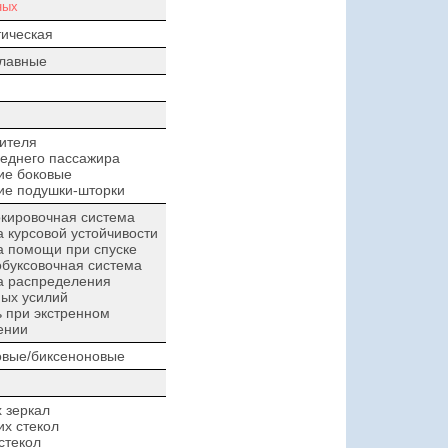
ных
ическая
плавные
ителя
еднего пассажира
ие боковые
ие подушки-шторки
кировочная система
 курсовой устойчивости
а помощи при спуске
буксовочная система
а распределения
ых усилий
 при экстренном
ении
овые/биксеноновые
 зеркал
х стекол
стекол