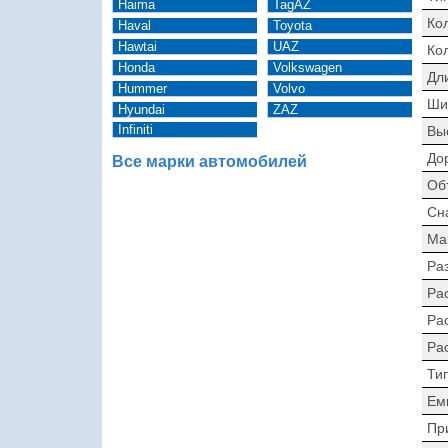
Haima
TagAZ
Ко
Haval
Toyota
Hawtai
UAZ
Ко
Honda
Volkswagen
Дл
Hummer
Volvo
Ши
Hyundai
ZAZ
Infiniti
Вы
До
Все марки автомобилей
Об
Сн
Ма
Раз
Ра
Ра
Ра
Ти
Ем
Пр