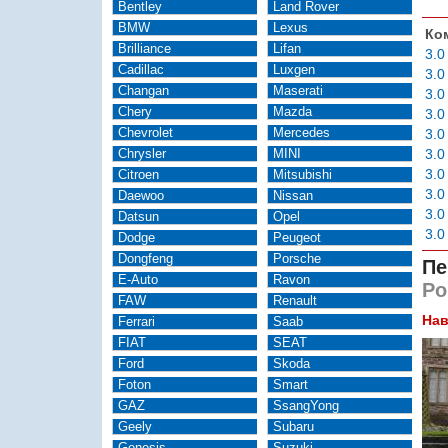
Bentley
Land Rover
BMW
Lexus
Ко
Brilliance
Lifan
3.0
Cadillac
Luxgen
3.0
Changan
Maserati
3.0
Chery
Mazda
3.0
Chevrolet
Mercedes
3.0
Chrysler
MINI
3.0
3.0
Citroen
Mitsubishi
3.0
Daewoo
Nissan
3.0
Datsun
Opel
3.0
Dodge
Peugeot
Dongfeng
Porsche
Пе
E-Auto
Ravon
Ро
FAW
Renault
Нав
Ferrari
Saab
FIAT
SEAT
Ford
Skoda
Foton
Smart
GAZ
SsangYong
Geely
Subaru
Genesis
Suzuki