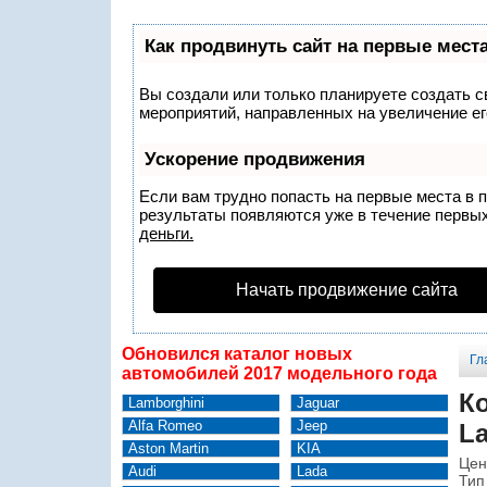
Как продвинуть сайт на первые мест
Вы создали или только планируете создать св
мероприятий, направленных на увеличение ег
Ускорение продвижения
Если вам трудно попасть на первые места в 
результаты появляются уже в течение первых 
деньги.
Начать продвижение сайта
Обновился каталог новых
Гл
автомобилей 2017 модельного года
К
Lamborghini
Jaguar
Alfa Romeo
Jeep
La
Aston Martin
KIA
Цен
Audi
Lada
Тип