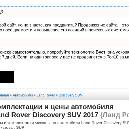
а?
ой сайт, но не знаете, как продвигать? Продвижение сайта – эт
о посещаемости и повышение его позиций в поисковых системах
поиске самостоятельно, попробуйте технологию
Буст
, она ускор
7 дней. Если ни один запрос у вас не продвинется в Топ10 за м
авная
>
Автомобили
>
Land Rover
>
Discovery SUV
омплектации и цены автомобиля
nd Rover Discovery SUV 2017
(Ланд Ро
ы и комплектации указаны на автомобили Land Rover Discovery SUV
 кузова :
SUV