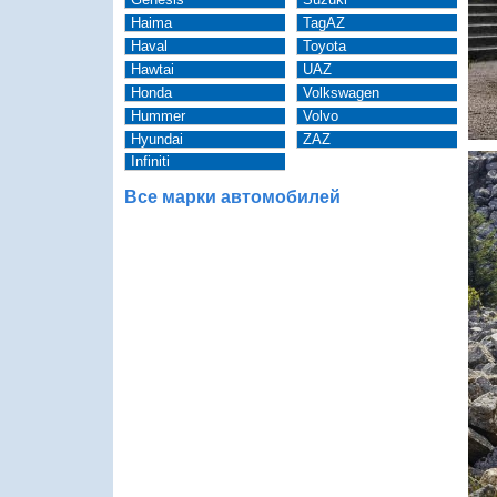
Haima
TagAZ
Haval
Toyota
Hawtai
UAZ
Honda
Volkswagen
Hummer
Volvo
Hyundai
ZAZ
Infiniti
Все марки автомобилей