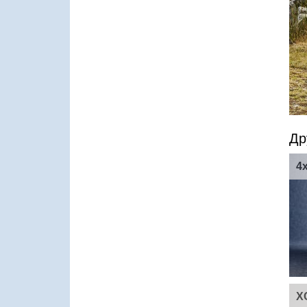
Др
4
X