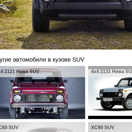
угие автомобили в кузове SUV
x4 2121 Нива SUV
4x4 2131 Нива S
C60 SUV
XC90 SUV