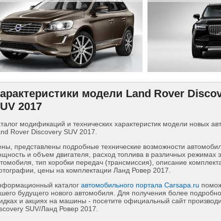
арактеристики модели Land Rover Disco
UV 2017
талог модификаций и технических характеристик модели новых а
nd Rover Discovery SUV 2017.
ны, представлены подробные технические возможности автомобиля
щность и объем двигателя, расход топлива в различных режимах 
томобиля, тип коробки передач (трансмиссия), описание комплект
тографии, цены на комплектации Ланд Ровер 2017.
нформационный каталог
автомобильного портала Carsapa.ru
помож
шего будущего нового автомобиля. Для получения более подробн
идках и акциях на машины - посетите официальный сайт производ
scovery SUV/Ланд Ровер 2017.