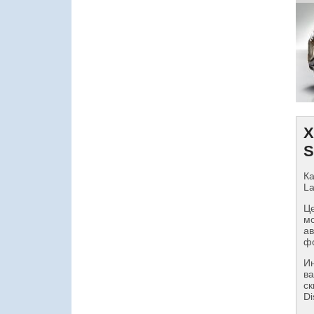
Х
S
Ка
La
Це
мо
ав
фо
И
ва
ск
Di