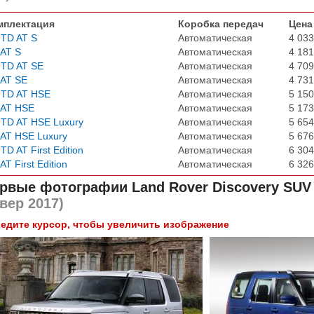
мплектация
Коробка передач
Цена
 TD AT S
Автоматическая
4 033
 AT S
Автоматическая
4 181
 TD AT SE
Автоматическая
4 709
 AT SE
Автоматическая
4 731
 TD AT HSE
Автоматическая
5 150
 AT HSE
Автоматическая
5 173
 TD AT HSE Luxury
Автоматическая
5 654
 AT HSE Luxury
Автоматическая
5 676
 TD AT First Edition
Автоматическая
6 304
 AT First Edition
Автоматическая
6 326
рвые фотографии
Land Rover Discovery SUV
вер 2017)
едите курсор, чтобы увеличить изображение