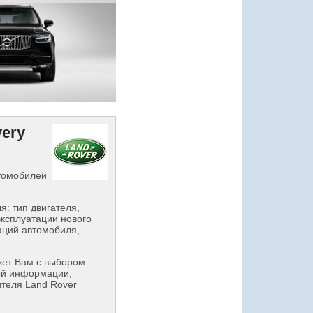
very
втомобилей
: тип двигателя,
эксплуатации нового
аций автомобиля,
ет Вам с выбором
ой информации,
ителя Land Rover